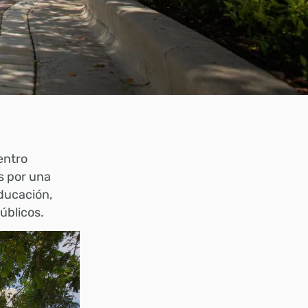
entro
os por una
educación,
úblicos.