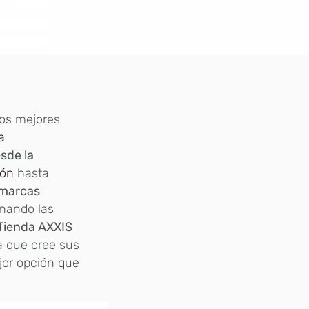
os mejores
a
sde la
ión
hasta
 marcas
onando las
Tienda AXXIS
 que cree sus
ejor opción que