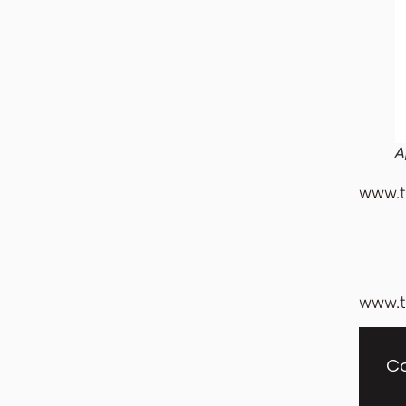
A
www.t
www.t
Co