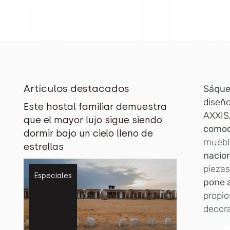
Artículos destacados
Sáquel
diseñ
Este hostal familiar demuestra
AXXIS
que el mayor lujo sigue siendo
comod
dormir bajo un cielo lleno de
muebl
estrellas
nacion
pieza
Especiales
pone a
propio
decora