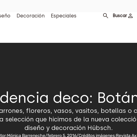
seño
Decoración
Especiales
Buscar
dencia deco: Botá
arrones, floreros, vasos, vasitos, botellas o
ta selección que hicimos de la nueva colecci
diseño y decoración Hübsch.
tor:
Mónica Barreneche
/
febrero 5, 2016
/
Créditos imágenes:
Revista Ax