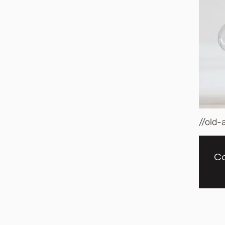
//old-
Co