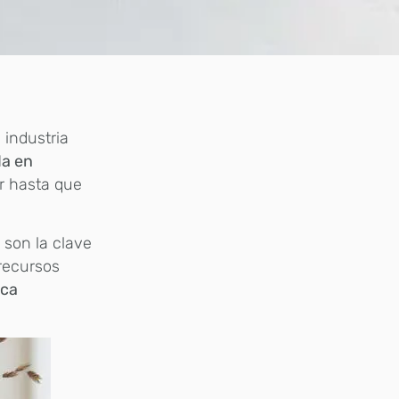
 industria
da en
ar hasta que
r
son la clave
recursos
ica