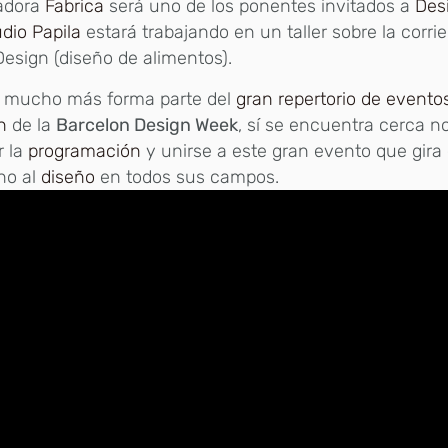
adora
Fabrica
será uno de los ponentes invitados a
Des
udio Papila
estará trabajando en un taller sobre la corri
esign (diseño de alimentos).
y mucho más forma parte del
gran repertorio de eventos
n
de la
Barcelon Design Week
, sí se encuentra cerca n
r la
programación
y unirse a este gran evento que gira
no al
diseño
en todos sus campos.