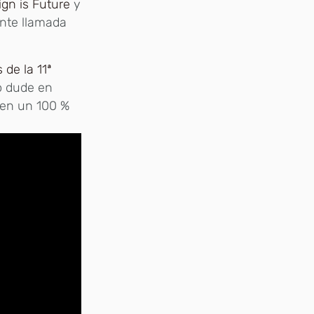
ign is Future
y
ente llamada
 de la 11ª
o dude en
 en un 100 %