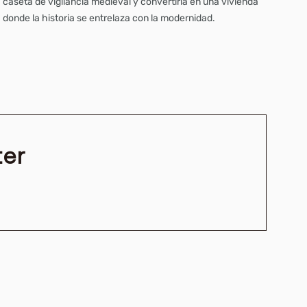
caseta de vigilancia medieval y convertirla en una vivienda
donde la historia se entrelaza con la modernidad.
ter