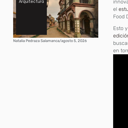
innov
Arquitectura
el
est
Food D
Esto 
edició
Natalia Pedraza Salamanca
/
agosto 5, 2026
busca
en tor