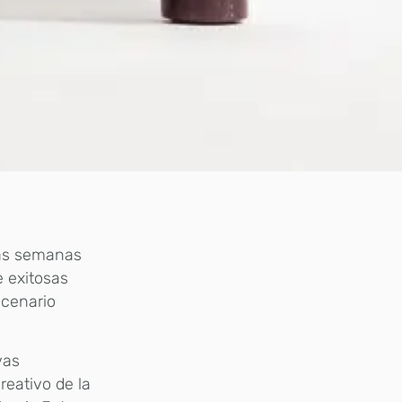
as semanas
e exitosas
scenario
vas
creativo de la