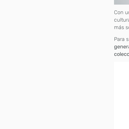
Con un
cultur
más so
Para s
genera
colec