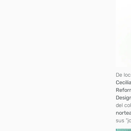
De loc
Cecili
Reform
Design
del co
norte
sus “j