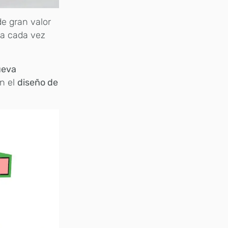
e gran valor
ia cada vez
ueva
en el
diseño de