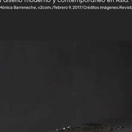
el diseño moderno y contemporáneo en Asia.
Mónica Barreneche, v2com.
/
febrero 9, 2017
/
Créditos imágenes:
Revist