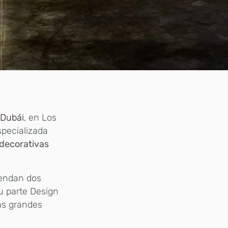
 Dubái
, en Los
especializada
 decorativas
endan dos
su parte Design
as grandes