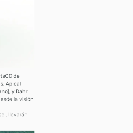
rtsCC de
s, Apical
ano), y Dahr
esde la visión
el, llevarán