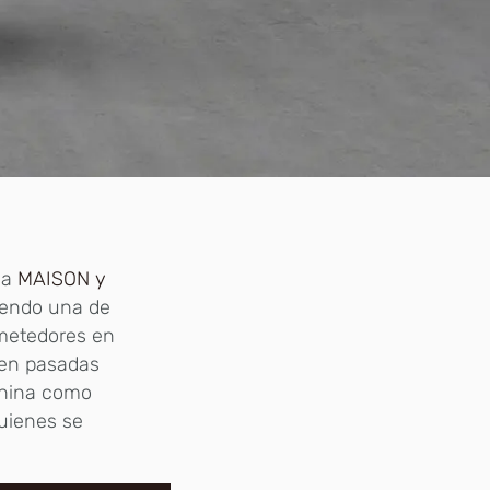
ia
MAISON y
Siendo una de
ometedores en
o en pasadas
China como
uienes se