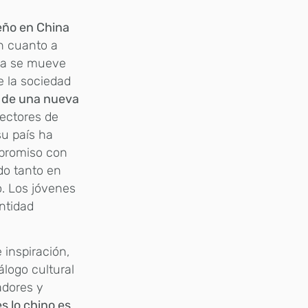
eño en China
en cuanto a
ina se mueve
e la sociedad
n de una nueva
rectores de
su país ha
mpromiso con
do tanto en
. Los jóvenes
ntidad
 inspiración,
álogo cultural
adores y
s lo chino es