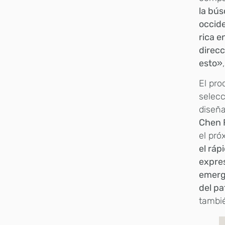
la bús
occide
rica e
direcc
esto»
El pro
selecc
diseña
Chen F
el pró
el ráp
expre
emerg
del pa
tambié