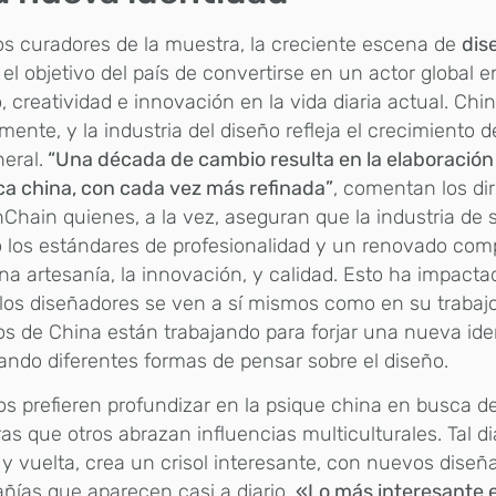
os curadores de la muestra, la creciente escena de
dis
a el objetivo del país de convertirse en un actor global 
, creatividad e innovación en la vida diaria actual. Ch
mente, y la industria del diseño refleja el crecimiento d
eral.
“Una década de cambio resulta en la elaboració
ca china, con cada vez más refinada”
, comentan los di
Chain quienes, a la vez, aseguran que la industria de 
o los estándares de profesionalidad y un renovado co
na artesanía, la innovación, y calidad. Esto ha impacta
os diseñadores se ven a sí mismos como en su trabajo
os de China están trabajando para forjar una nueva ide
ando diferentes formas de pensar sobre el diseño.
s prefieren profundizar en la psique china en busca de
as que otros abrazan influencias multiculturales. Tal di
 y vuelta, crea un crisol interesante, con nuevos diseñ
ías que aparecen casi a diario.
«Lo más interesante e