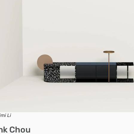
imi Li
nk Chou