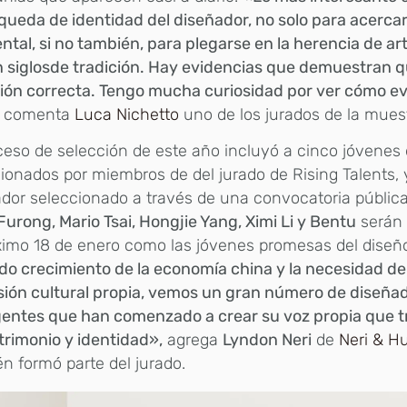
queda de identidad del diseñador, no solo para acercar
ntal, si no también, para plegarse en la herencia de ar
n siglosde tradición. Hay evidencias que demuestran q
ión correcta. Tengo mucha curiosidad por ver cómo e
, comenta
Luca Nichetto
uno de los jurados de la muest
ceso de selección de este año incluyó a cinco jóvenes
ionados por miembros de del jurado de Rising Talents, 
dor seleccionado a través de una convocatoria pública
urong, Mario Tsai, Hongjie Yang, Ximi Li y Bentu
serán 
ximo 18 de enero como las jóvenes promesas del diseñ
ido crecimiento de la economía china y la necesidad d
sión cultural propia, vemos un gran número de diseña
entes que han comenzado a crear su voz propia que tr
trimonio y identidad»,
agrega
Lyndon Neri
de
Neri & H
n formó parte del jurado.