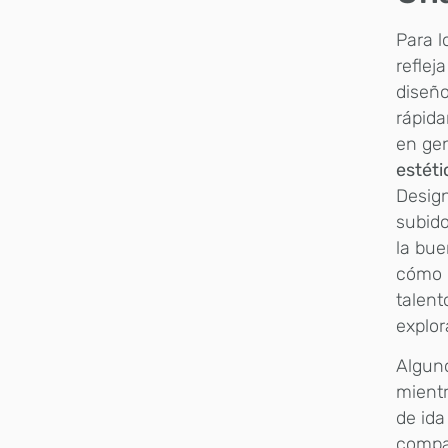
Para l
reflej
diseño
rápida
en gen
estéti
Design
subid
la bue
cómo l
talent
explor
Alguno
mientr
de ida
compañ