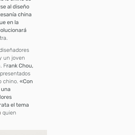
se al diseño
tesanía china
ue en la
volucionará
ra.
 diseñadores
y un joven
. F
rank Chou,
presentados
o chino.
«Con
e una
dores
ata el tema
u
quien