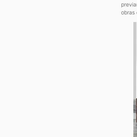
previ
obras 