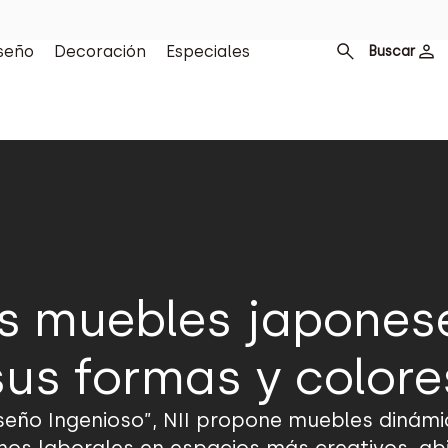
seño
Decoración
Especiales
Buscar
es muebles japonese
sus formas y colore
seño Ingenioso”, NII propone muebles dinám