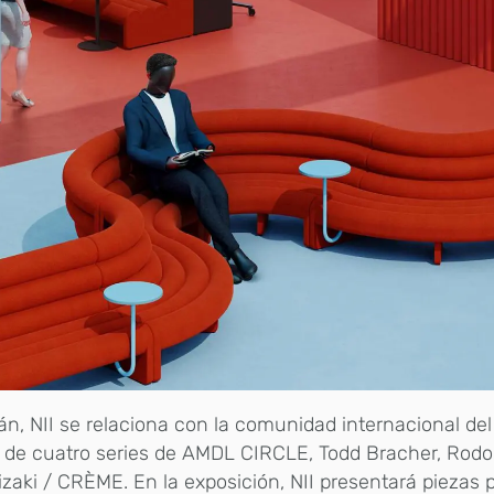
án, NII se relaciona con la comunidad internacional del
 de cuatro series de AMDL CIRCLE, Todd Bracher, Rodol
zaki / CRÈME. En la exposición, NII presentará piezas