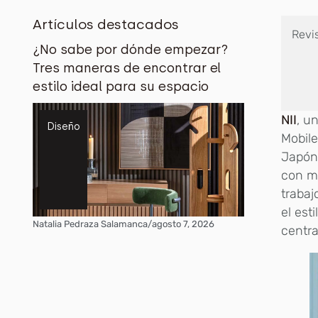
Artículos destacados
Revi
¿No sabe por dónde empezar?
Tres maneras de encontrar el
estilo ideal para su espacio
NII
, u
Diseño
Mobile
Japón
con má
traba
el est
Natalia Pedraza Salamanca
/
agosto 7, 2026
centra