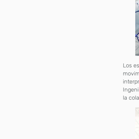
Los es
movimi
interp
Ingeni
la col