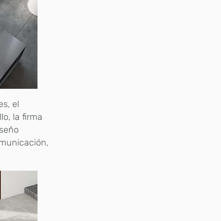
s, el
o, la firma
iseño
omunicación,