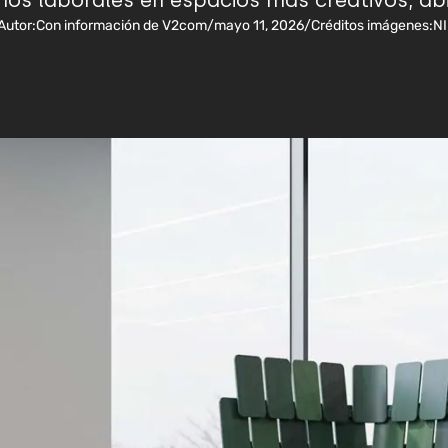
nos laborales en espacios más creativos, abi
Autor:
Con información de V2com
/
mayo 11, 2026
/
Créditos imágenes:
NI