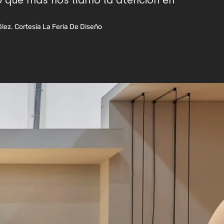
o que más nos llamó la atención en
élez. Cortesía La Feria De Diseño