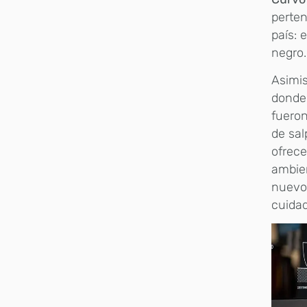
perten
país: 
negro.
Asimis
donde 
fueron
de sal
ofrece
ambien
nuevos
cuidad