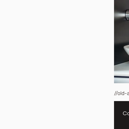
//old-
Co