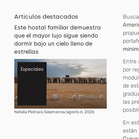
Artículos destacados
Buscan
Ameri
Este hostal familiar demuestra
propue
que el mayor lujo sigue siendo
portaf
dormir bajo un cielo lleno de
minima
estrellas
Entre
por re
Especiales
modul
de est
gradú
las pr
posibi
Natalia Pedraza Salamanca
/
agosto 6, 2026
En est
están 
Curvo