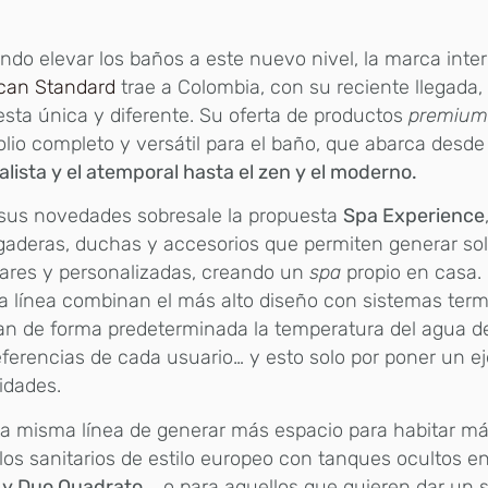
do elevar los baños a este nuevo nivel, la marca inte
can Standard
trae a Colombia, con su reciente llegada,
sta única y diferente. Su oferta de productos
premiu
olio completo y versátil para el baño, que abarca desde
lista y el atemporal hasta el zen y el moderno.
 sus novedades sobresale la propuesta
Spa Experience
gaderas, duchas y accesorios que permiten generar so
ares y personalizadas, creando un
spa
propio en casa.
a línea combinan el más alto diseño con sistemas ter
an de forma predeterminada la temperatura del agua d
eferencias de cada usuario… y esto solo por poner un e
lidades.
a misma línea de generar más espacio para habitar má
los sanitarios de estilo europeo con tanques ocultos e
 y Duo Quadrato
…, o para aquellos que quieren dar un 