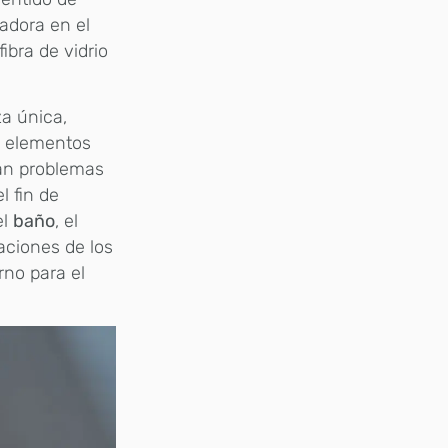
adora en el
ibra de vidrio
a única,
s elementos
tan problemas
l fin de
el
baño
, el
aciones de los
rno para el