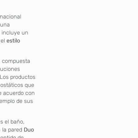
rnacional
 una
m
incluye un
 el
estilo
, compuesta
luciones
 Los productos
mostáticos que
e acuerdo con
jemplo de sus
s el baño,
n la pared
Duo
sentido de