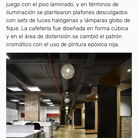
juego con el piso laminado, y en términos de
iluminación se plantearon plafones descolgados
con
sets
de luces halógenas y lámparas globo de
fique. La cafetería fue diseñada en forma cúbica
y en el área de distensión se cambió el patrón
cromático con el uso de pintura epóxica roja.