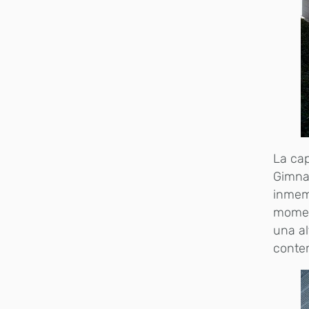
La cap
Gimnas
inmemo
moment
una al
contem