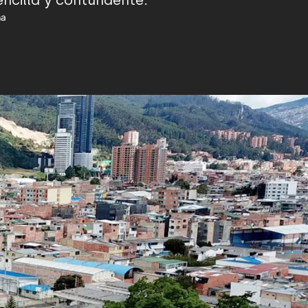
ncilla y contundente.
na