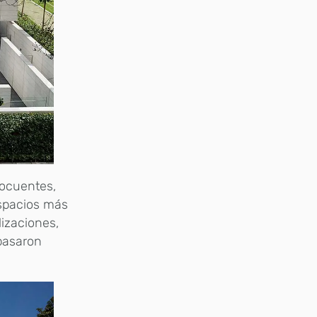
locuentes,
spacios más
lizaciones,
 pasaron