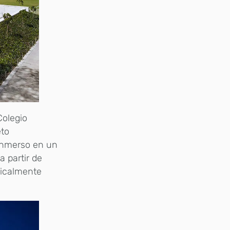
Colegio
eto
 inmerso en un
a partir de
dicalmente