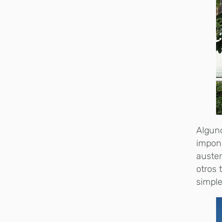
Alguno
impon
auster
otros 
simple