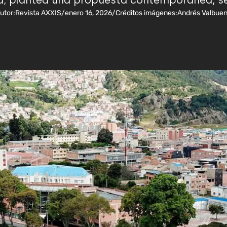
, plantea una propuesta contemporánea, se
utor:
Revista AXXIS
/
enero 16, 2026
/
Créditos imágenes:
Andrés Valbue