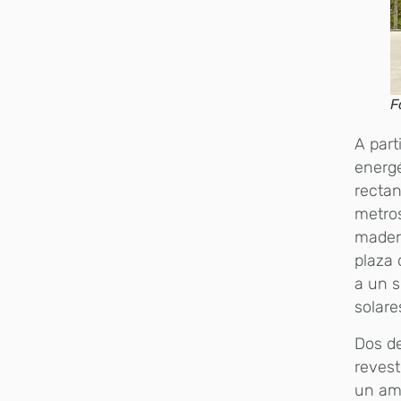
F
A part
energé
rectan
metros
madera
plaza 
a un s
solare
Dos de
revest
un amb