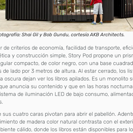
otografía: Shai Gil y Bob Gundu, cortesía AKB Architects.
ir de criterios de economía, facilidad de transporte, efic
tica y construcción simple, Story Pod propone un pri
gular compacto, de color negro, con una base cuadrad
 de lado por 3 metros de altura. Al estar cerrado, los li
 oscura dejan ver los libros apilados. Es un monolito s
que anuncia su contenido y que en las horas nocturnas 
istema de iluminación LED de bajo consumo, alimenta
s.
 sus cuatro caras pivotan para abrir el pabellón. Adent
imiento de madera color natural contrasta con el exter
iente cálido, donde los libros están disponibles para l