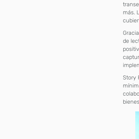
transe
más. L
cubier
Gracia
de lec
positi
captur
implem
Story 
mínima
colabo
biene