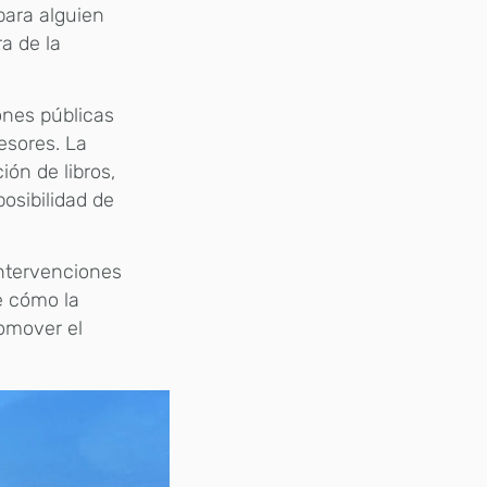
para alguien
a de la
iones públicas
esores. La
ón de libros,
osibilidad de
intervenciones
e cómo la
romover el