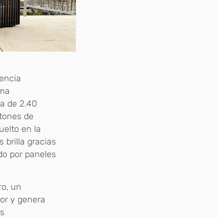
iencia
sma
a de 2.40
stones de
uelto en la
brilla gracias
do por paneles
ro, un
ior y genera
os