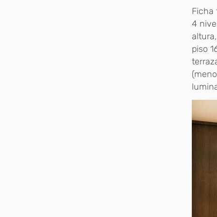
Ficha 
4 nive
altura
piso 1
terraz
(menos
lumina