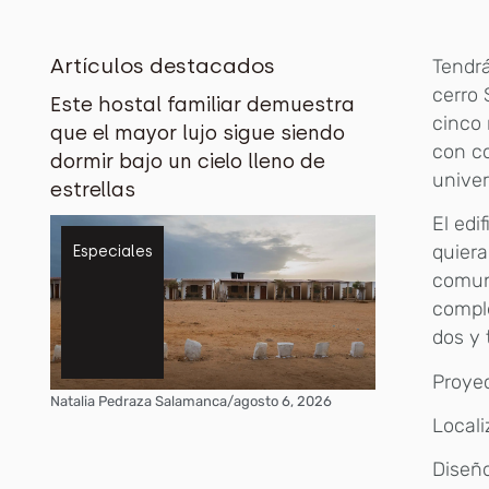
Artículos destacados
Tendrá
cerro 
Este hostal familiar demuestra
cinco 
que el mayor lujo sigue siendo
con co
dormir bajo un cielo lleno de
univer
estrellas
El edi
quiera
Especiales
comun
compl
dos y 
Proyec
Natalia Pedraza Salamanca
/
agosto 6, 2026
Locali
Diseñ