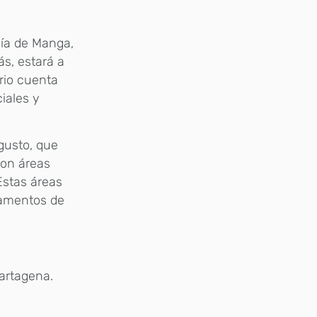
hía de Manga,
ás, estará a
rrio cuenta
iales y
gusto, que
con áreas
stas áreas
tamentos de
artagena.