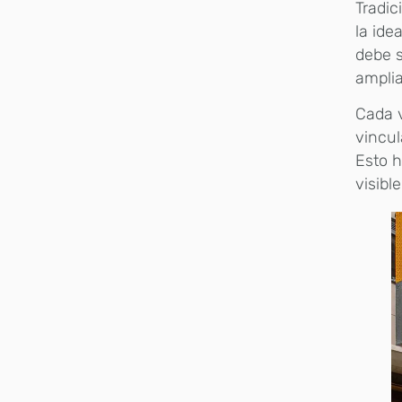
Tradic
la ide
debe s
ampli
Cada v
vincul
Esto 
visible