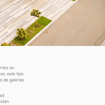
entes en
es, este tipo
do de galerías
dad
están