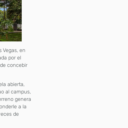
s Vegas, en
ada por el
 de concebir
la abierta,
uo al campus,
terreno genera
onderle a la
veces de