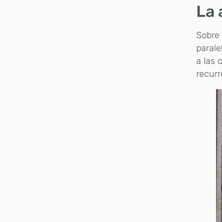
La 
Sobre 
parale
a las 
recurr