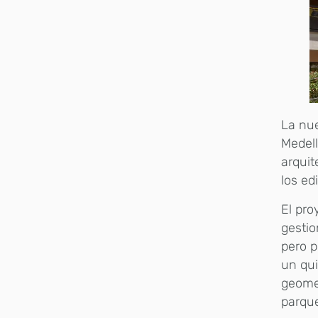
La nue
Medell
arquit
los ed
El pro
gestio
pero p
un qui
geomet
parque