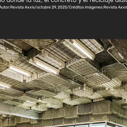
o donde la luz, el concreto y el reciclaje dia
Autor:
Revista Axxis
/
octubre 29, 2025
/
Créditos imágenes:
Revista Axxi