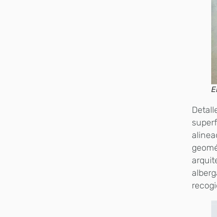
E
Detall
superf
alinea
geomét
arquit
alberg
recogi