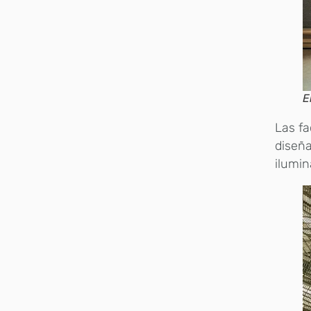
E
Las f
diseña
ilumin