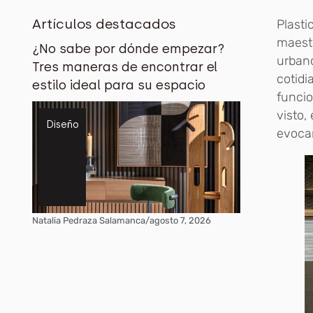
Artículos destacados
Plasti
maestr
¿No sabe por dónde empezar?
urbano
Tres maneras de encontrar el
cotid
estilo ideal para su espacio
funci
visto,
Diseño
evoca
Natalia Pedraza Salamanca
/
agosto 7, 2026