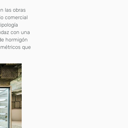
en las obras
io comercial
ipología
udaz con una
de hormigón
eométricos que