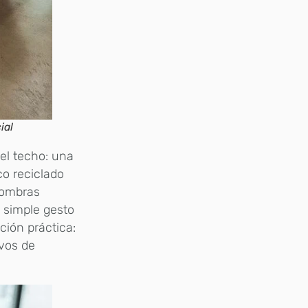
ial
 el techo: una
co reciclado
 sombras
n simple gesto
ción práctica:
ivos de