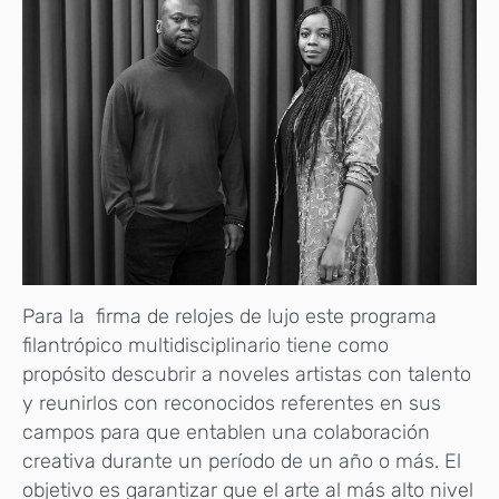
Para la
firma de relojes de lujo este programa
filantrópico multidisciplinario tiene como
propósito descubrir a noveles artistas con talento
y reunirlos con reconocidos referentes en sus
campos para que entablen una colaboración
creativa durante un período de un año o más. El
objetivo es garantizar que el arte al más alto nivel