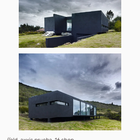
//old-axxis.prueba-16.shop