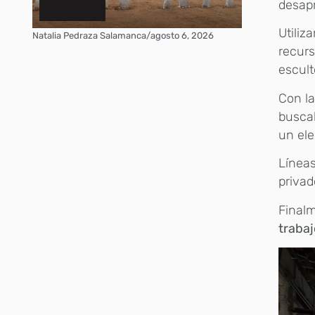
desapr
Utiliz
Natalia Pedraza Salamanca
/
agosto 6, 2026
recurs
escult
Con la
buscab
un ele
Líneas
privad
Final
trabaj