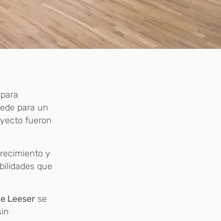
 para
sede para un
oyecto fueron
recimiento y
bilidades que
de Leeser
se
sin