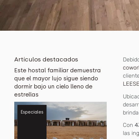
Artículos destacados
Debido
cowor
Este hostal familiar demuestra
client
que el mayor lujo sigue siendo
LEESE
dormir bajo un cielo lleno de
estrellas
Ubica
desarr
brinda
Especiales
Con
4
las in