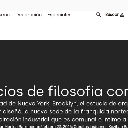
seño
Decoración
Especiales
Buscar
ios de filosofía c
ad de Nueva York, Brooklyn, el estudio de arq
 diseñó la nueva sede de la franquicia nort
piración industrial que es comunal e intimo a 
or:
Monica Barreneche
/
febrero 23, 2016
/
Créditos imágenes:
Keziban Ba