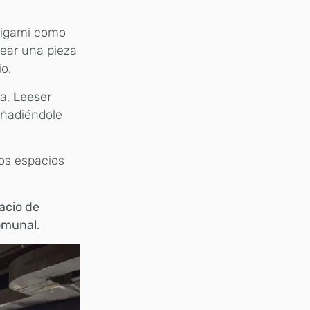
origami como
rear una pieza
io.
za,
Leeser
añadiéndole
os espacios
acio de
comunal.