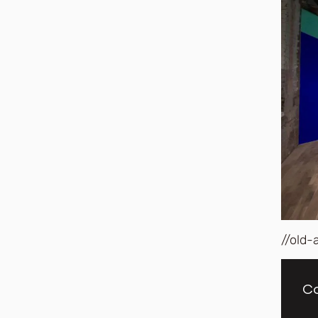
//old-
Co