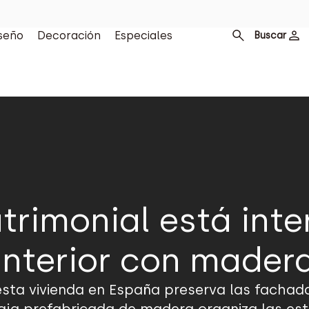
seño
Decoración
Especiales
Buscar
trimonial está inte
interior con mader
esta vivienda en España preserva las fachad