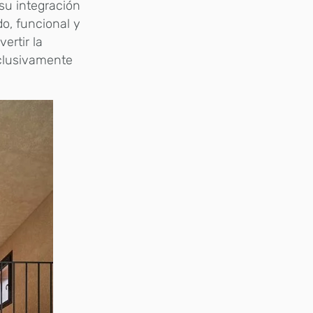
y su integración
do, funcional y
ertir la
clusivamente