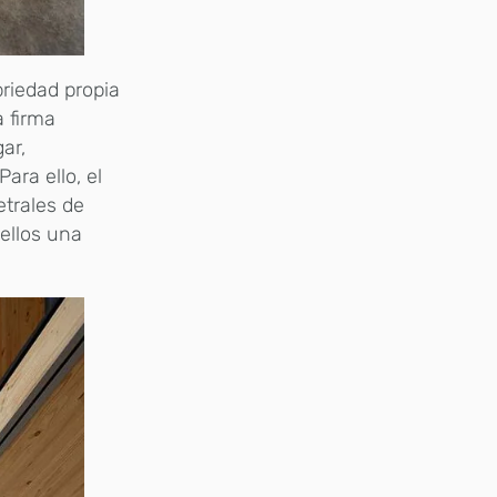
riedad propia
a firma
ar,
ara ello, el
etrales de
ellos una