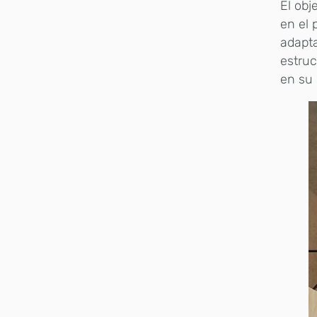
El obj
en el 
adapta
estru
en su i