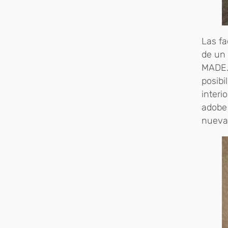
Las fa
de un 
MADE.V
posibi
interi
adobe 
nueva