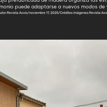
aja prefabricada de madera organiza las est
onio puede adaptarse a nuevos modos de vi
utor:
Revista Axxis
/
noviembre 17, 2025
/
Créditos imágenes:
Revista Axx