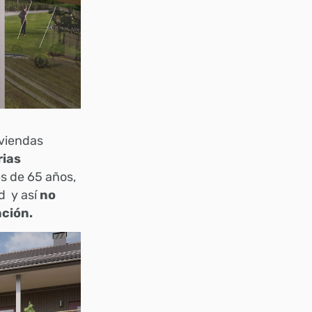
iviendas
rias
s de 65 años,
d y así
no
nción.