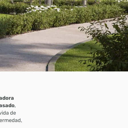
jadora
pasado
,
vida de
fermedad,
.