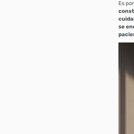
Es po
const
cuida
se en
pacie