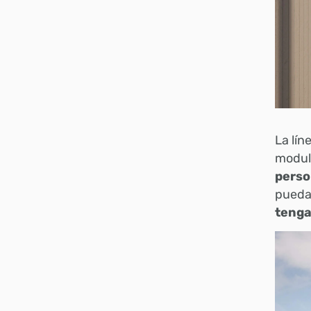
La lín
modul
pers
puedan
tenga