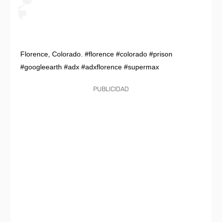
Florence, Colorado. #florence #colorado #prison
#googleearth #adx #adxflorence #supermax
PUBLICIDAD