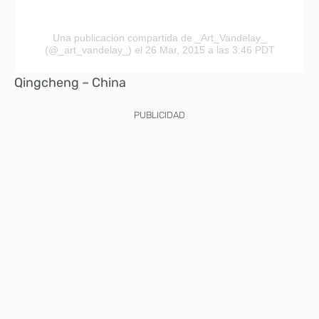
Una publicación compartida de
_Art_Vandelay_
(@_art_vandelay_) el 26 Mar, 2015 a las 3:46 PDT
Qingcheng –
China
PUBLICIDAD