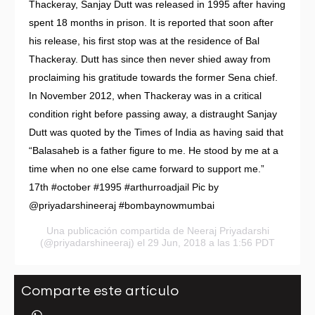
Thackeray, Sanjay Dutt was released in 1995 after having
spent 18 months in prison. It is reported that soon after
his release, his first stop was at the residence of Bal
Thackeray. Dutt has since then never shied away from
proclaiming his gratitude towards the former Sena chief.
In November 2012, when Thackeray was in a critical
condition right before passing away, a distraught Sanjay
Dutt was quoted by the Times of India as having said that
“Balasaheb is a father figure to me. He stood by me at a
time when no one else came forward to support me.”
17th #october #1995 #arthurroadjail Pic by
@priyadarshineeraj #bombaynowmumbai
Una publicación compartida de
Neeraj Priyadarshi
(@priyadarshineeraj) el 29 Jun, 2018 a las 1:56 PDT
Comparte este artículo