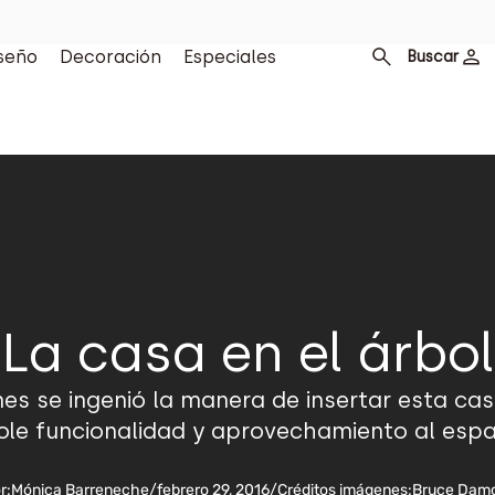
seño
Decoración
Especiales
Buscar
La casa en el árbol
nes se ingenió la manera de insertar esta c
le funcionalidad y aprovechamiento al espaci
r:
Mónica Barreneche
/
febrero 29, 2016
/
Créditos imágenes:
Bruce Damo