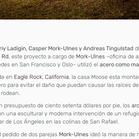
iy Ladigin, Casper Mork-Ulnes y Andreas Tingulstad
d
 Rd
, este proyecto a cargo de
Mork-Ulnes
–oficina de 
des en San Francisco y Oslo- utilizó el
acero como mat
da en
Eagle Rock, California
, la casa Moose esta mont
ro para evitar el daño que puedan causar las raíces de 
 rodean.
 presupuesto de ciento setenta dólares por pie, los
ar
on una escultural y moderna intervención de un refugi
r de Los Ángeles en las colinas de San Rafael.
l pedido de dos parejas
Mork-Ulnes
ideó la manera de 