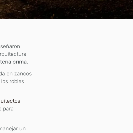
iseñaron
arquitectura
eria prima
.
ada en zancos
los robles
quitectos
o para
manejar un