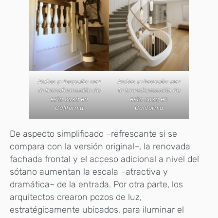
Antes y después: vea
Antes y después: vea
la transformación de
la transformación de
esta casa en
esta casa en
California
California
De aspecto simplificado –refrescante si se
compara con la versión original–, la renovada
fachada frontal y el acceso adicional a nivel del
sótano aumentan la escala –atractiva y
dramática– de la entrada. Por otra parte, los
arquitectos crearon pozos de luz,
estratégicamente ubicados, para iluminar el