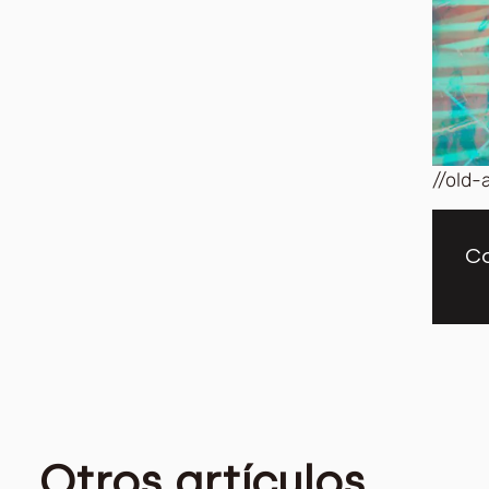
//old-
Co
Otros artículos