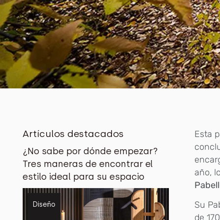
Artículos destacados
Esta p
conclu
¿No sabe por dónde empezar?
encar
Tres maneras de encontrar el
año, l
estilo ideal para su espacio
Pabel
Su Pa
Diseño
de 170