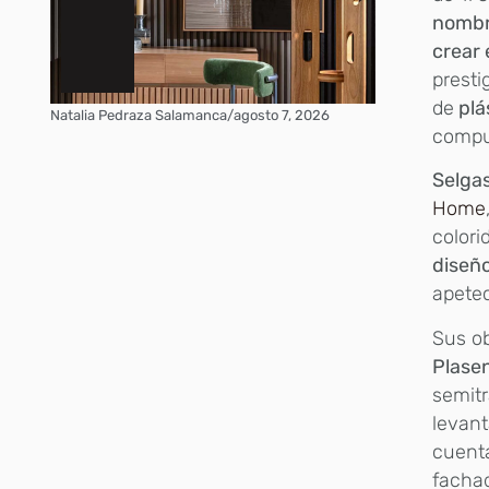
nombra
crear 
presti
de
plá
Natalia Pedraza Salamanca
/
agosto 7, 2026
compu
Selga
Home
colori
diseño
apetec
Sus o
Plase
semitr
levant
cuent
facha