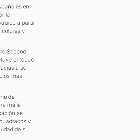
spañoles en
r la
truido a partir
 colores y
cto
Second
cluye el toque
acias a su
acios más
rio de
na malla
icación se
 cuadrados y
uidad de su