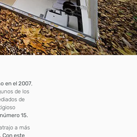
no
en el 2007
,
gunos de los
ediados de
tigioso
 número 15.
atrajo a más
. Con este