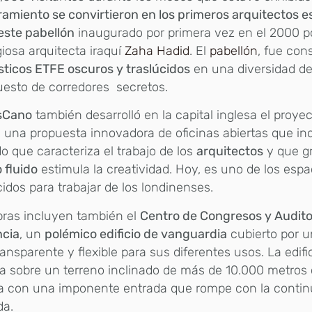
miento se convirtieron en los primeros arquitectos e
este pabellón
inaugurado por primera vez en el 2000 po
giosa arquitecta iraquí
Zaha Hadid
. El
pabellón
, fue cons
sticos ETFE oscuros y traslúcidos
en una diversidad de
esto de corredores secretos.
sCano
también desarrolló en la capital inglesa el proye
, una propuesta innovadora de oficinas abiertas que in
do que caracteriza el trabajo de los
arquitectos
y que gr
 fluido
estimula la creatividad. Hoy, es uno de los esp
idos para trabajar de los londinenses.
bras incluyen también el
Centro de Congresos y Audito
ncia
, un
polémico edificio de vanguardia
cubierto por u
ansparente y flexible para sus diferentes usos. La edif
a sobre un terreno inclinado de más de 10.000 metros
a con una imponente entrada que rompe con la contin
da.