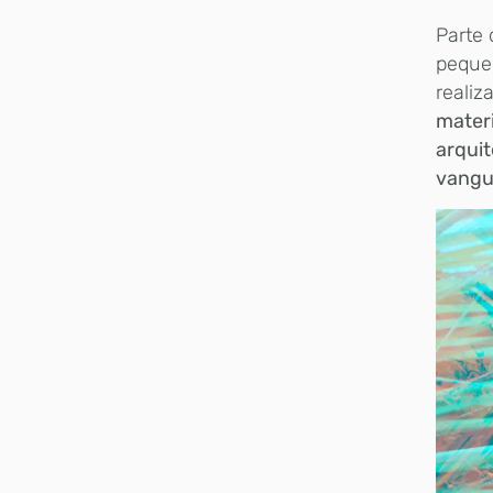
Parte 
peque
realiz
materi
arquit
vangu