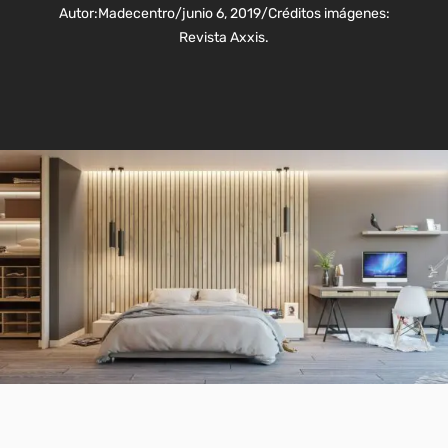
Autor:
Madecentro
/
junio 6, 2019
/
Créditos imágenes:
Revista Axxis.