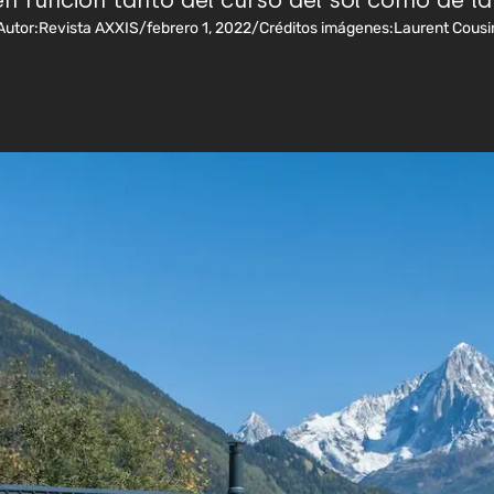
 función tanto del curso del sol como de la
Autor:
Revista AXXIS
/
febrero 1, 2022
/
Créditos imágenes:
Laurent Cousi