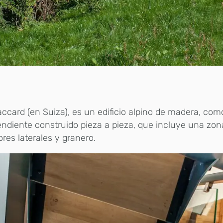
accard (en Suiza), es un edificio alpino de madera, co
ndiente construido pieza a pieza, que incluye una zona
ores laterales y granero.