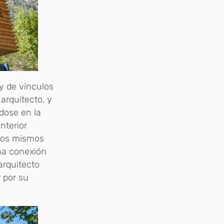
 y de vínculos
 arquitecto, y
ndose en la
nterior
 los mismos
na conexión
 arquitecto
r por su