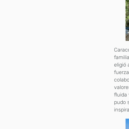
Caracc
famili
eligió
fuerza
colabo
valore
fluida
pudo s
inspir