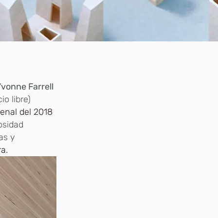
vonne Farrell
io libre)
ienal del 2018
osidad
as y
ra.