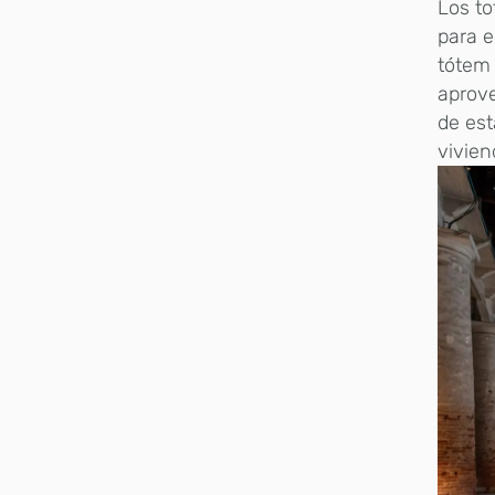
Los to
para e
tótem 
aprove
de est
vivien