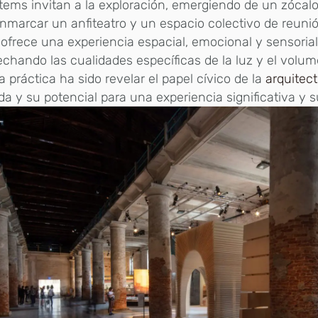
tems invitan a la exploración, emergiendo de un zócalo
nmarcar un anfiteatro y un espacio colectivo de reuni
ofrece una experiencia espacial, emocional y sensorial 
chando las cualidades específicas de la luz y el volum
a práctica ha sido revelar el papel cívico de la
arquitec
da y su potencial para una experiencia significativa y s