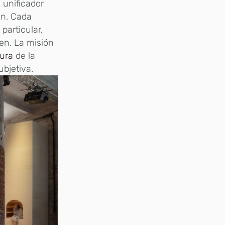
 unificador
ón. Cada
particular,
en. La misión
tura
de la
ubjetiva.