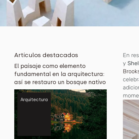
Artículos destacados
En res
y
She
El paisaje como elemento
Brook
fundamental en la arquitectura:
celebr
así se restauro un bosque nativo
adicio
momen
Arquitectura