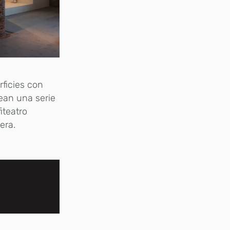
rficies con
rean una serie
iteatro
era.