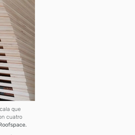
scala que
con cuatro
 Roofspace.