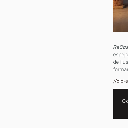
ReCas
espejo
de ilu
forman
//old-
Co