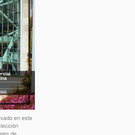
ovado en este
elección
ales de