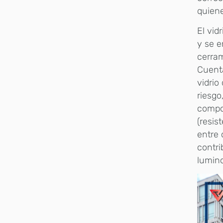
quiene
El vid
y se e
cerram
Cuenta
vidrio
riesgo
compon
(resis
entre 
contri
lumino