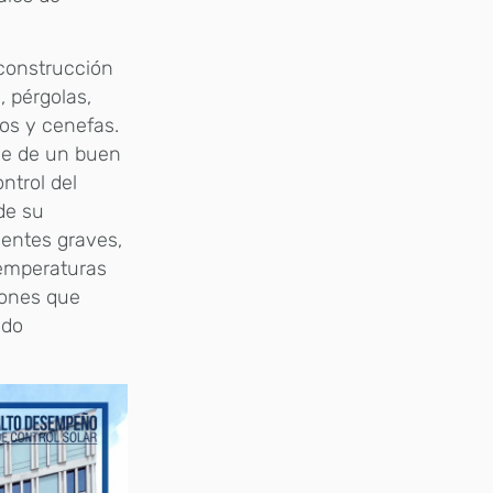
 construcción
 pérgolas,
uros y cenefas.
ave de un buen
ntrol del
 de su
dentes graves,
 temperaturas
iones que
ndo