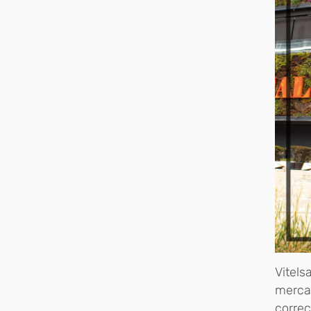
Vitels
mercad
correc