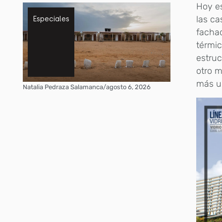
Hoy e
las c
Especiales
fachad
térmi
estruc
otro m
más us
Natalia Pedraza Salamanca
/
agosto 6, 2026