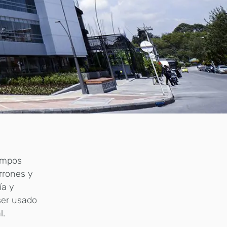
iempos
arrones y
ía y
ser usado
l.