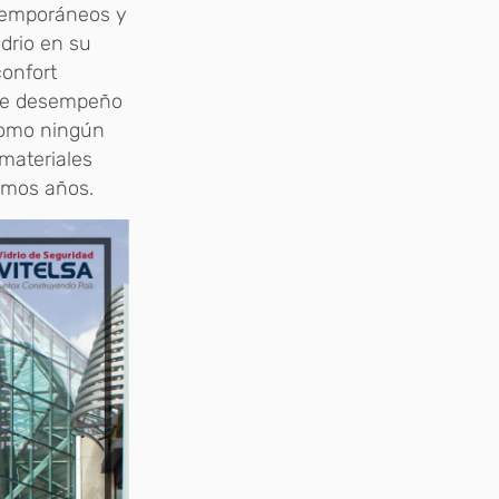
temporáneos y
drio en su
confort
 de desempeño
 como ningún
materiales
imos años.