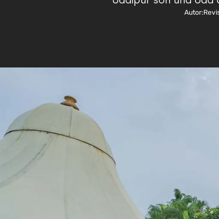
Udaipur son una oda al
Autor:
Revi