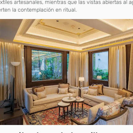
xtiles artesanales, mientras que las vistas abiertas al 
rten la contemplación en ritual.