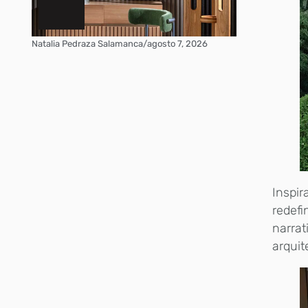
Natalia Pedraza Salamanca
/
agosto 7, 2026
Inspir
redefi
narrat
arquit