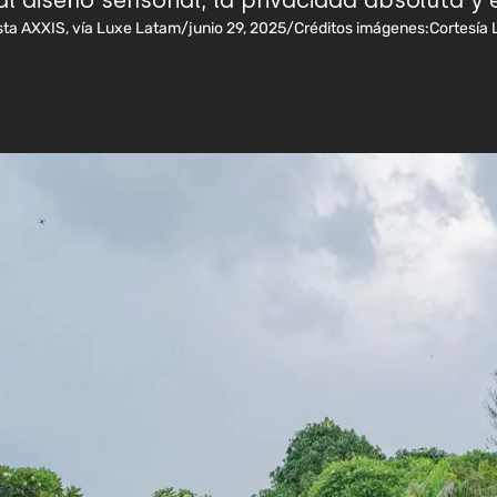
 diseño sensorial, la privacidad absoluta y e
sta AXXIS, vía Luxe Latam
/
junio 29, 2025
/
Créditos imágenes:
Cortesía