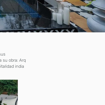
sus
 su obra: Arq
talidad india