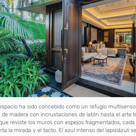
spacio ha sido concebido como un refugio multisensor
 de madera con incrustaciones de latón hasta el arte t
que reviste los muros con espejos fragmentados, cada
rta la mirada y el tacto. El azul intenso del lapislázuli s