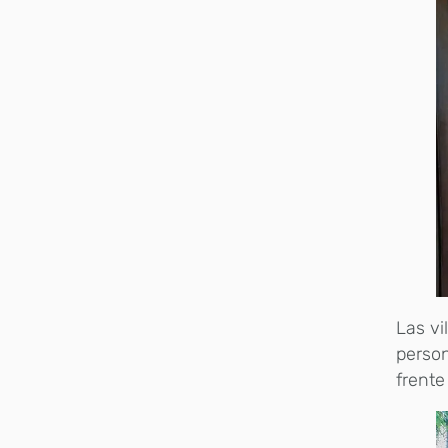
Las vi
person
frente