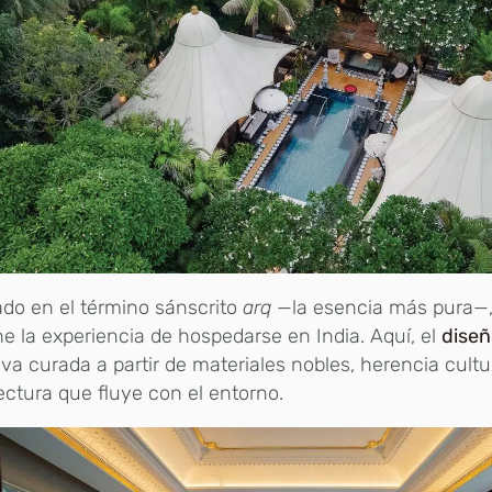
ado en el término sánscrito
arq
—la esencia más pura—,
ne la experiencia de hospedarse en India. Aquí, el
diseñ
iva curada a partir de materiales nobles, herencia cultu
ectura que fluye con el entorno.