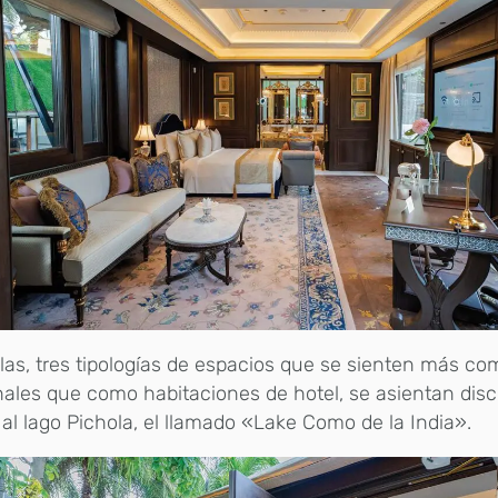
llas, tres tipologías de espacios que se sienten más co
ales que como habitaciones de hotel, se asientan dis
 al lago Pichola, el llamado «Lake Como de la India».