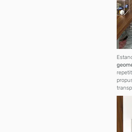
Estand
geomé
repeti
propu
transp