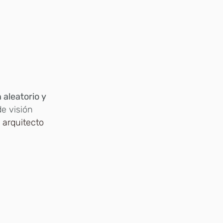
 aleatorio y
e visión
l
arquitecto
y