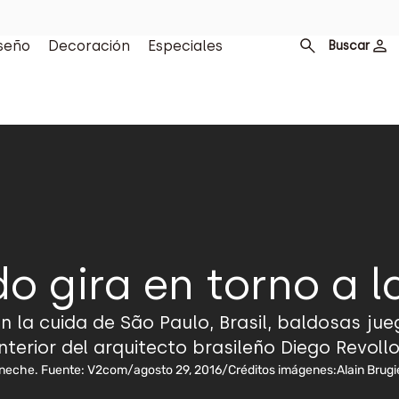
seño
Decoración
Especiales
Buscar
do gira en torno a l
la cuida de São Paulo, Brasil, baldosas jue
interior del arquitecto brasileño Diego Revollo
neche. Fuente: V2com
/
agosto 29, 2016
/
Créditos imágenes:
Alain Brug