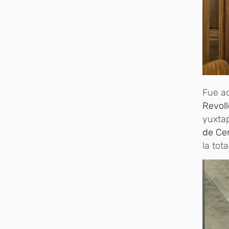
Fue a
Revoll
yuxta
de
Ce
la tot