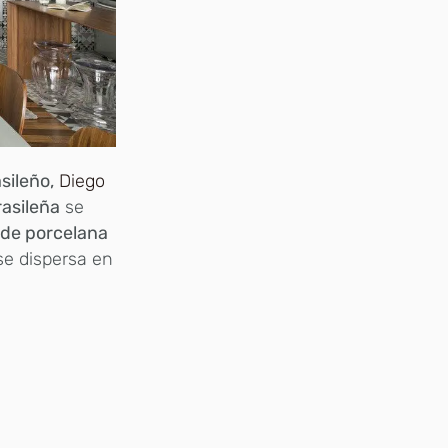
sileño,
Diego
rasileña
se
 de porcelana
 se dispersa en