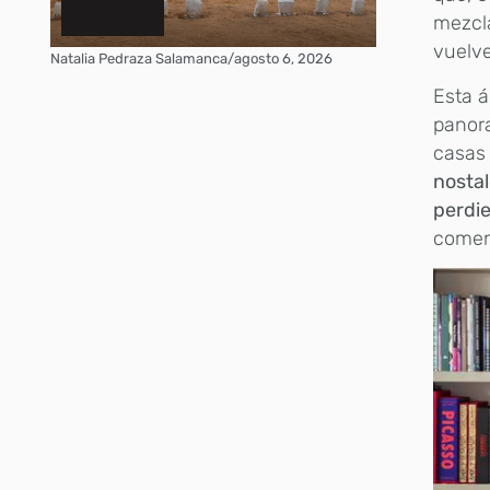
mezcla
vuelv
Natalia Pedraza Salamanca
/
agosto 6, 2026
Esta á
panora
casas 
nostal
perdi
comen