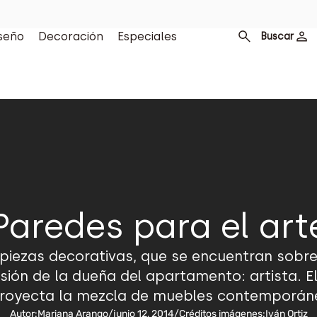
seño
Decoración
Especiales
Buscar
Paredes para el art
s piezas decorativas, que se encuentran sobr
sión de la dueña del apartamento: artista. El
 proyecta la mezcla de muebles contemporáne
Autor:
Mariana Arango
/
junio 12, 2014
/
Créditos imágenes:
Iván Ortiz