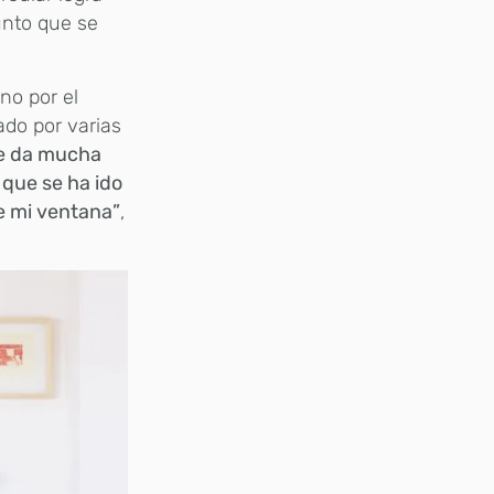
unto que se
ino por el
do por varias
e da mucha
 que se ha ido
e mi ventana”
,