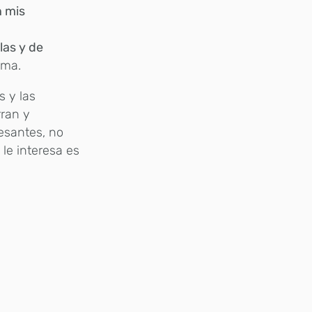
n mis
las y de
irma.
s y las
rran y
resantes, no
le interesa es