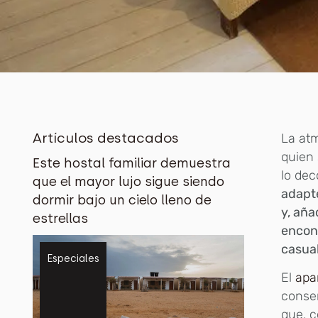
Artículos destacados
La atm
quien
Este hostal familiar demuestra
lo dec
que el mayor lujo sigue siendo
adapté
dormir bajo un cielo lleno de
y, aña
estrellas
encont
casua
Especiales
El
apa
conser
que, c