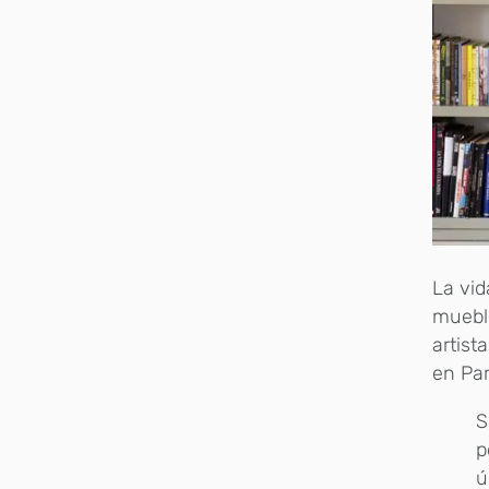
La vid
muebl
artist
en Par
S
p
ú