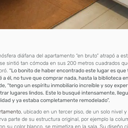
ósfera diáfana del apartamento “en bruto” atrapó a esta
 se sintió tan cómoda en sus 200 metros cuadrados qu
oró.
“Lo bonito de haber encontrado este lugar es que 
 a él, no tuve que comprar nada, hasta la biblioteca e
de, “tengo un espíritu inmobiliario increíble y soy expe
rar lugares lindos. Este lo busqué intensamente, lleg
lidad y ya estaba completamente remodelado”.
rtamento
, ubicado en un tercer piso, de un solo nivel y
va parte de su estructura original, por ejemplo la col
on su color blanco, se mimetiza en la sala. Su diseño ci