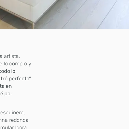
 artista,
e lo compró y
todo lo
ntró perfecto”
rta en
ué por
 esquinero,
umna redonda
rcular logra