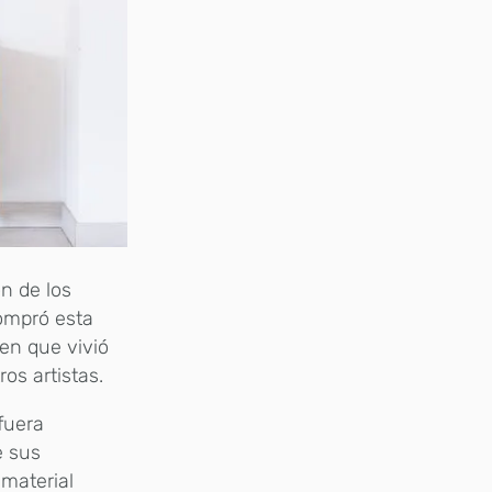
n de los
ompró esta
 en que vivió
os artistas.
fuera
e sus
 material