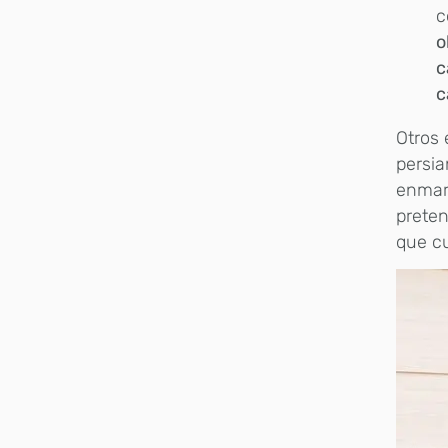
c
o
c
c
Otros 
persia
enmarc
preten
que c