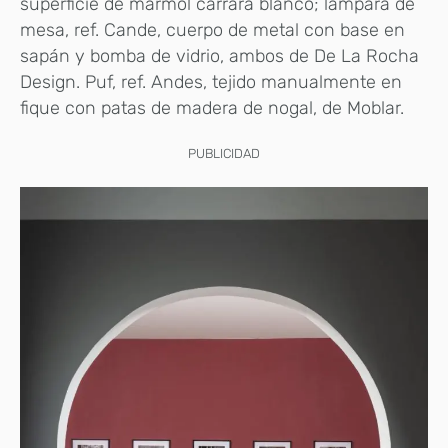
superficie de mármol carrara blanco; lámpara de
mesa, ref. Cande, cuerpo de metal con base en
sapán y bomba de vidrio, ambos de De La Rocha
Design. Puf, ref. Andes, tejido manualmente en
fique con patas de madera de nogal, de Moblar.
PUBLICIDAD