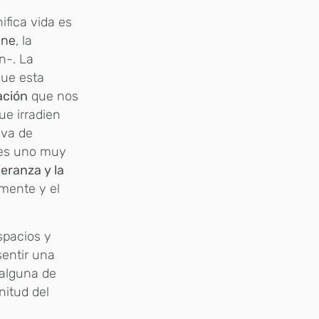
ifica vida es
one
, la
n-. La
que esta
ación
que nos
ue irradien
iva de
 es uno muy
peranza y la
 mente y el
spacios y
sentir una
alguna de
nitud del