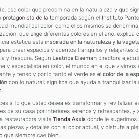
de
, ese color que predomina en la naturaleza y que sign
o protagonista de la temporada
según el
Instituto Pant
idad mundial del color-como ellos mismos se denomina
zación, que elige diferentes colores en el año, explica 
cia estética está
inspirada en la naturaleza y la veget
para crear espacios y acentos tranquilos y relajantes q
ía y frescura. Según
Leatrice Eiseman
directora ejecut
e y especialista en color, el mundo en el que vivimos
ante y tenso y por lo tanto el verde es
el color de la es
ión
con lo natural; significa que ayuda a tranquilizar la
o.
es si lo que usted desea es transformar y revitalizar e
es de su casa por interiores serenos y refrescantes, y 
a restauradora visite
Tienda Axxis
donde le sugerimos 
as piezas y detalles con el color actual, y disfrute a ple
o que siempre cae bien.