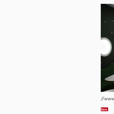
//www
Save