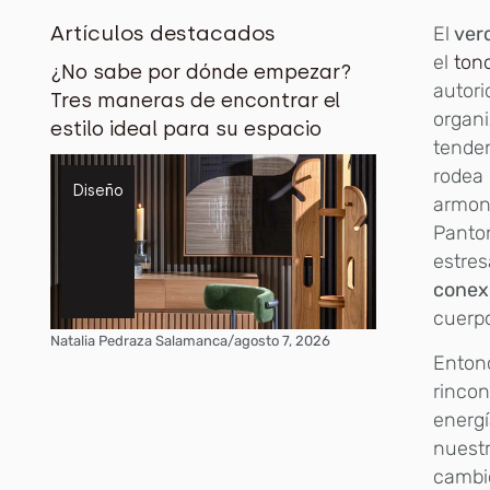
Artículos destacados
El
ver
el
ton
¿No sabe por dónde empezar?
autor
Tres maneras de encontrar el
organi
estilo ideal para su espacio
tenden
rodea 
Diseño
armon
Panton
estres
conex
cuerp
Natalia Pedraza Salamanca
/
agosto 7, 2026
Entonc
rincon
energí
nuestr
cambi