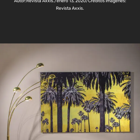
Autor:
Revista Axxis.
/
enero 13, 2020
/
Créditos imágenes:
Revista Axxis.