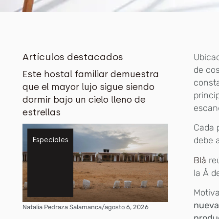
Artículos destacados
Ubica
de cos
Este hostal familiar demuestra
const
que el mayor lujo sigue siendo
princi
dormir bajo un cielo lleno de
escand
estrellas
Cada p
debe a
Especiales
Blå
re
la Å d
Motiva
nuevas
Natalia Pedraza Salamanca
/
agosto 6, 2026
produ