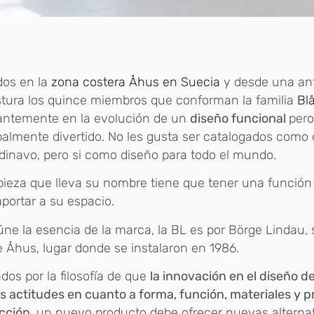
dos en la
zona costera Åhus en Suecia
y desde una ant
tura los quince miembros que conforman la familia
Blå
antemente en la evolución de un
diseño funcional
per
palmente divertido. No les gusta ser catalogados como
inavo, pero si como diseño para todo el mundo.
ieza que lleva su nombre tiene que tener una función 
portar a su espacio.
úne la esencia de la marca, la BL es por Börge Lindau,
e Åhus, lugar donde se instalaron en 1986.
dos por la filosofía de que
la innovación en el diseño 
 actitudes en cuanto a forma, función, materiales y 
cción
, un nuevo producto debe ofrecer nuevas alternat