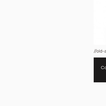
//old-
Co