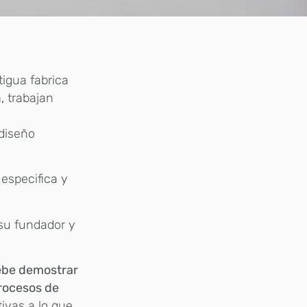
igua fabrica
,
trabajan
o
 diseño
especifica y
 su fundador y
debe demostrar
procesos de
ivas a lo que