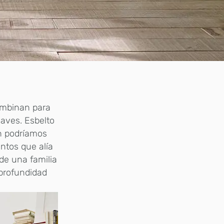
ombinan para
uaves. Esbelto
n podríamos
ntos que alía
de una familia
profundidad