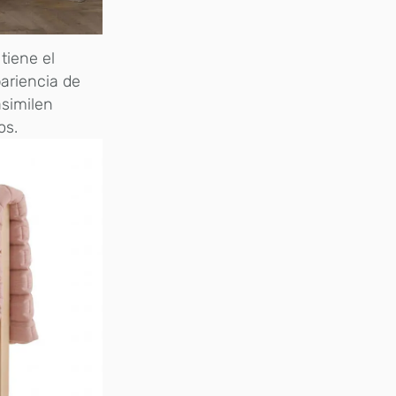
 tiene el
ariencia de
asimilen
os.