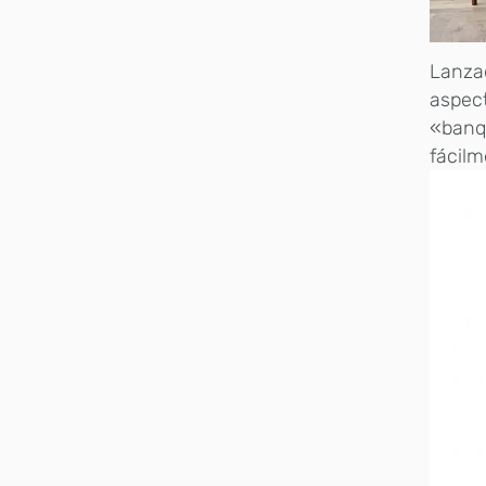
Lanza
aspect
«banqu
fácilm