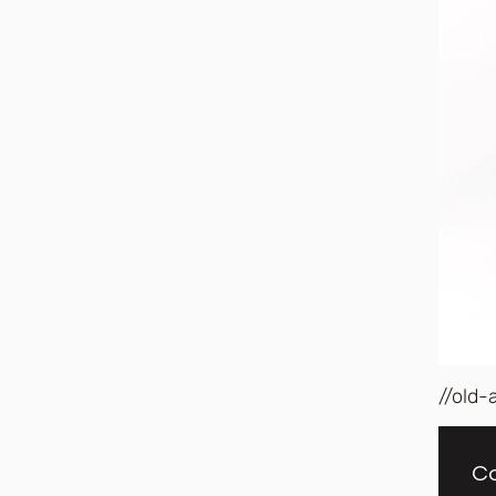
//old-
Co