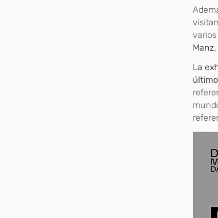
Además
visita
varios
Manz, 
La exh
último
refere
mundo,
refere