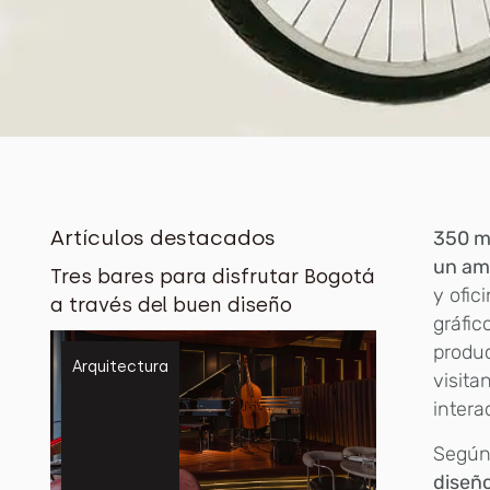
Artículos destacados
350 
un am
Tres bares para disfrutar Bogotá
y ofic
a través del buen diseño
gráfic
produc
Arquitectura
visita
intera
Segú
diseño