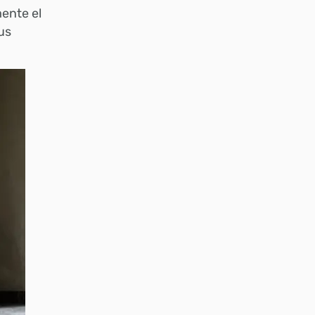
ente el
us