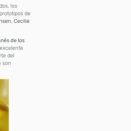
dos, los
prototipos de
nsen, Cecilie
anés de los
 excelente
te del
e son