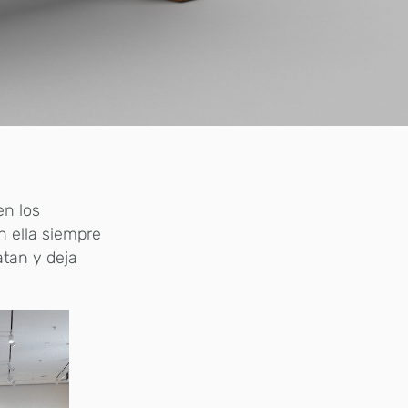
en los
n ella siempre
atan y deja