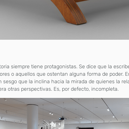
toria siempre tiene protagonistas. Se dice que la escrib
res o aquellos que ostentan alguna forma de poder. E
 sesgo que la inclina hacia la mirada de quienes la rel
era otras perspectivas. Es, por defecto, incompleta.