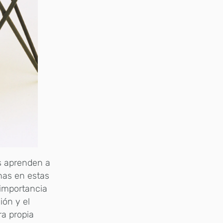
os aprenden a
has en estas
 importancia
ión y el
ra propia