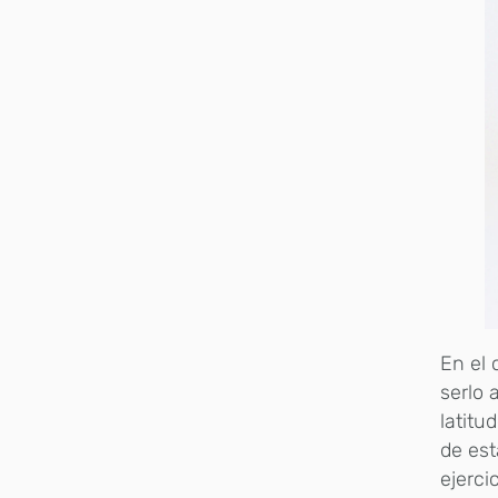
En el 
serlo 
latitu
de est
ejerci