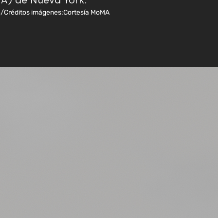
A) de Nueva York.
4
/
Créditos imágenes:
Cortesía MoMA