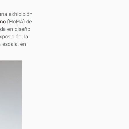
una exhibición
rno
(MoMA) de
ada en diseño
posición, la
 escala, en
.