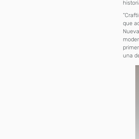
histor
“Craft
que ac
Nueva 
modern
primer
una de