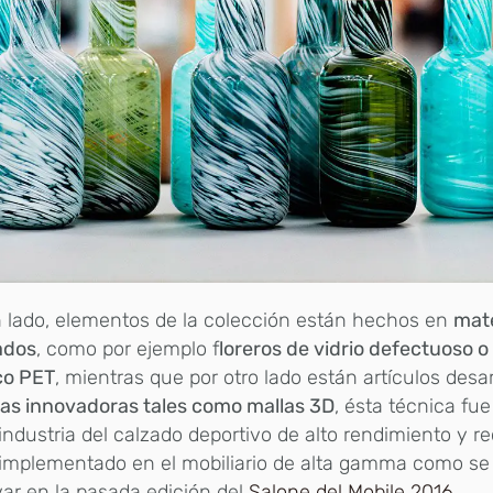
 lado, elementos de la colección están hechos en
mate
ados
, como por ejemplo f
loreros de vidrio defectuoso 
co PET
, mientras que por otro lado están artículos desa
cas innovadoras tales como mallas 3D
, ésta técnica fue
 industria del calzado deportivo de alto rendimiento y 
 implementado en el mobiliario de alta gamma como se
ar en la pasada edición del
Salone del Mobile 2016.