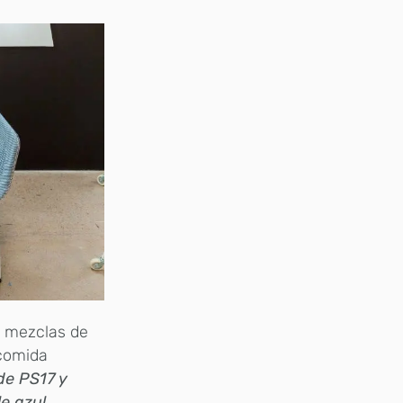
”
mezclas de
 comida
 de PS17 y
e azul,