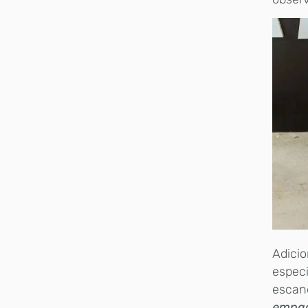
Adicio
especi
escan
empac