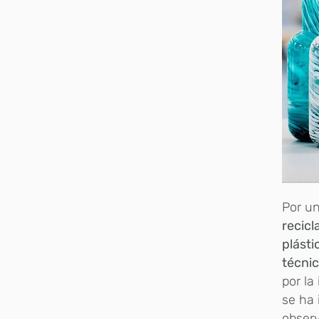
Por un
recicl
plásti
técni
por la
se ha
observ