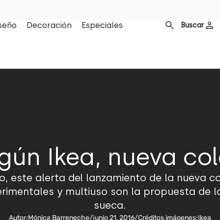
seño
Decoración
Especiales
Buscar
egún Ikea, nueva co
uro, este alerta del lanzamiento de la nueva c
erimentales y multiuso son la propuesta de 
sueca.
Autor:
Mónica Barreneche
/
junio 21, 2016
/
Créditos imágenes:
Ikea