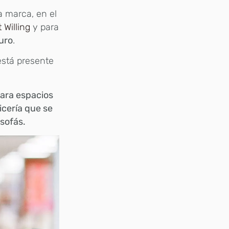
la marca, en el
t Willing
y para
uro
.
stá presente
para espacios
cería que se
 sofás.