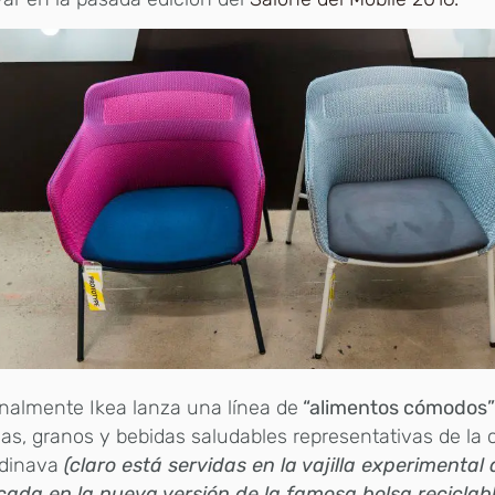
nalmente Ikea lanza una línea de
“alimentos cómodos
as, granos y bebidas saludables representativas de la
dinava
(claro está servidas en la vajilla experimental
ada en la nueva versión de la famosa bolsa reciclabl