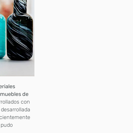
riales
o muebles de
rrollados con
 desarrollada
recientemente
 pudo