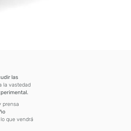
udir las
a la vastedad
xperimental.
y prensa
eño
e lo que vendrá