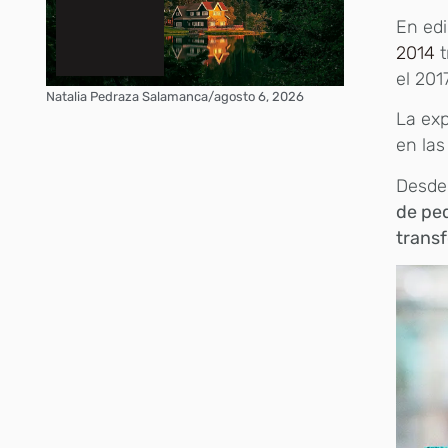
En ed
2014
el 201
Natalia Pedraza Salamanca
/
agosto 6, 2026
La ex
en la
Desde
de pe
transf