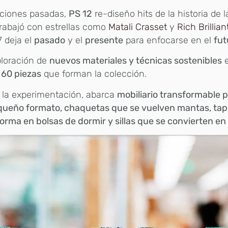
iciones pasadas,
PS 12
re-diseño hits de la historia de 
trabajó con estrellas como
Matali Crasset
y
Rich Brillian
7 deja el
pasado
y el
presente
para enfocarse en el
fut
ploración de
nuevos materiales y técnicas sostenibles
e
s
60 piezas
que forman la colección.
 la experimentación, abarca
mobiliario transformable 
queño formato, chaquetas que se vuelven mantas, tapi
orma en bolsas de dormir y sillas que se convierten en