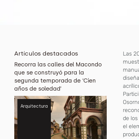
Artículos destacados
Las 20
muestr
Recorra las calles del Macondo
manual
que se construyó para la
diseña
segunda temporada de ‘Cien
acríli
años de soledad’
Partic
Osorno
Arquitectura
recono
de los
el ele
produc