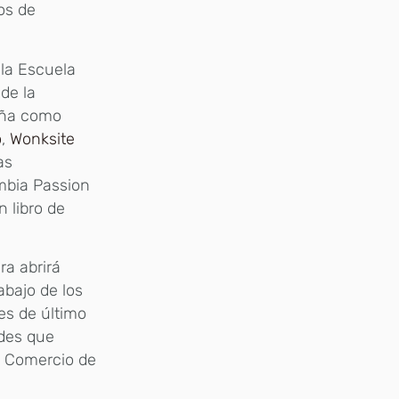
os de
 la Escuela
de la
eña como
o
,
Wonksite
as
mbia Passion
 libro de
a abrirá
abajo de los
es de último
ades que
e Comercio de