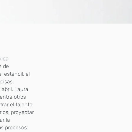
nida
s de
 esténcil, el
episas.
abril, Laura
entre otros
rar el talento
ios, proyectar
ar la
os procesos