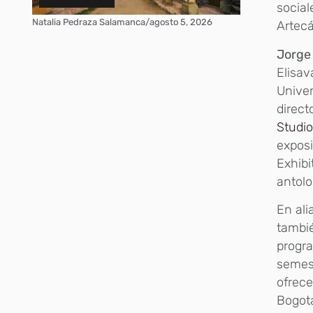
social
Natalia Pedraza Salamanca
/
agosto 5, 2026
Artec
Jorge
Elisav
Unive
direct
Studi
exposi
Exhibi
antolo
En ali
tambié
progra
semest
ofrece
Bogot