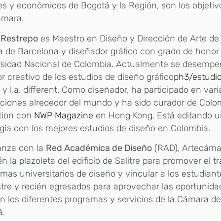
es y económicos de Bogotá y la Región, son los objetiv
ámara.
 Restrepo
es Maestro en Diseño y Dirección de Arte de
a de Barcelona y diseñador gráfico con grado de honor 
rsidad Nacional de Colombia. Actualmente se desemp
or creativo de los estudios de diseño gráfico
ph3/estudi
o
y l.a. different. Como diseñador, ha participado en vari
ciones alrededor del mundo y ha sido curador de Colo
tion con
NWP Magazine
en Hong Kong. Está editando un
gía con los mejores estudios de diseño en Colombia.
anza con la
Red Académica de Diseño
(RAD), Artecámar
n la plazoleta del edificio de Salitre para promover el tr
mas universitarios de diseño y vincular a los estudiant
re y recién egresados para aprovechar las oportunid
n los diferentes programas y servicios de la Cámara d
á.