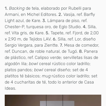
1.
Backing
de tela, elaborado por Rubelli para
Armani, en Michel Editores.
2.
Vasija, ref. Barfly
Light azul, de Kare.
3.
Lámpara de piso, ref.
Chester-P, turquesa oro, de Eglo Studio.
4.
Silla,
ref. Vita gris, de Kare.
5.
Tapete, ref. Fjord, de 2,00
x 2,90 m, de Tejidos LAV.
6.
Silla, ref. Lor, diseño
Sergio Vergara, para Zientte.
7.
Mesa de comedor,
ref. Duncan, de roble natural, de Tugó.
8.
Panera
de plástico, ref. Calipso verde; servilletas lisas de
algodón lila;
bowl
cereal rústico color ladrillo;
platos pandos;
bowl
cereal diseño; set de 4
platitos té básicos;
mug
rústico color ladrillo; set
de 4 cucharitas de té, todo lo anterior de Casa
Ideas.