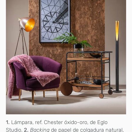
1.
Lámpara, ref. Chester óxido-oro, de Eglo
Studio.
2.
Backing
de papel de colgadura natural,