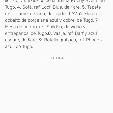
lienzo,
Otoño lunar,
de la artista Rubby Svera, en
Tugó.
4.
Sofá, ref. Look Blue, de Kare.
5.
Tapete
ref. Dhurrie, de lana, de Tejidos LAV.
6.
Floreros
cobalto de porcelana azul y cobre, de Tugó.
7.
Mesa de centro, ref. Shildon, de vidrio y
entrepaños, de Tugó.
8.
Vasija, ref. Barfly azul
oscuro, de Kare.
9.
Botella grabada, ref. Phoenix
azul, de Tugó.
PUBLICIDAD