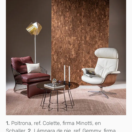
1.
Poltrona, ref. Colette, firma Minotti, en
Schaller.
2.
Lámpara de pie, ref. Gemmy, firma