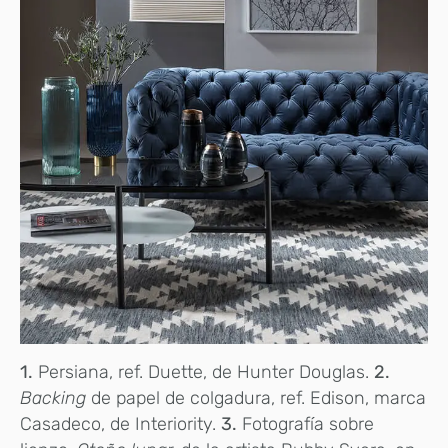
1.
Persiana, ref. Duette, de Hunter Douglas.
2.
Backing
de papel de colgadura, ref. Edison, marca
Casadeco, de Interiority.
3.
Fotografía sobre