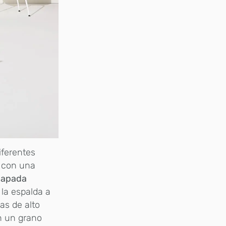
iferentes
o con una
hapada
la espalda a
as de alto
on un grano