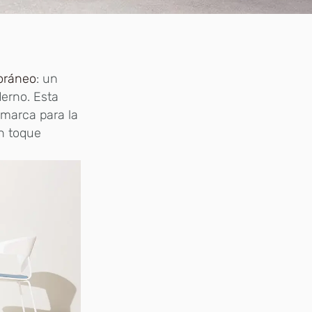
oráneo
: un
erno. Esta
 marca para la
n toque
.