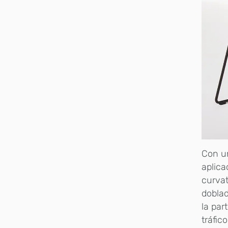
Con un
aplica
curva
doblad
la par
tráfic