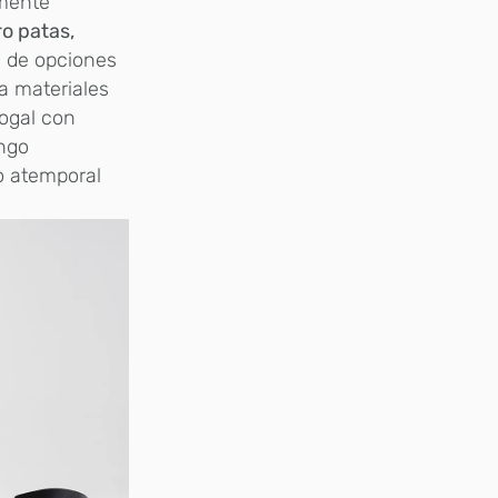
amente
o patas,
 de opciones
a materiales
nogal con
ngo
o atemporal