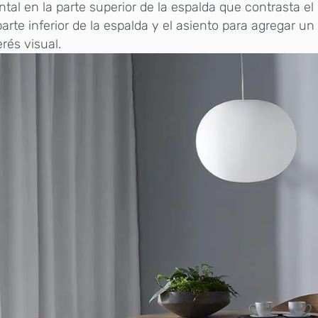
ntal en la parte superior de la espalda que contrasta el 
parte inferior de la espalda y el asiento para agregar un
erés visual.