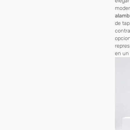
elegan
moder
alamb
de tap
contra
opcion
repres
en un