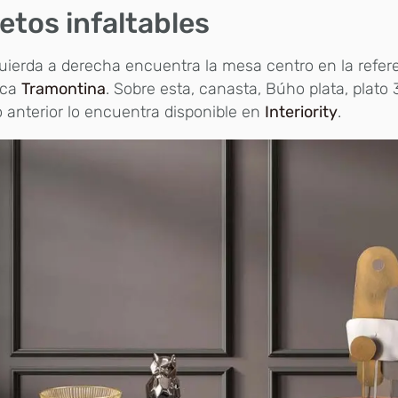
etos infaltables
uierda a derecha encuentra la mesa centro en la refere
rca
Tramontina
. Sobre esta, canasta, Búho plata, plato 3
o anterior lo encuentra disponible en
Interiority
.