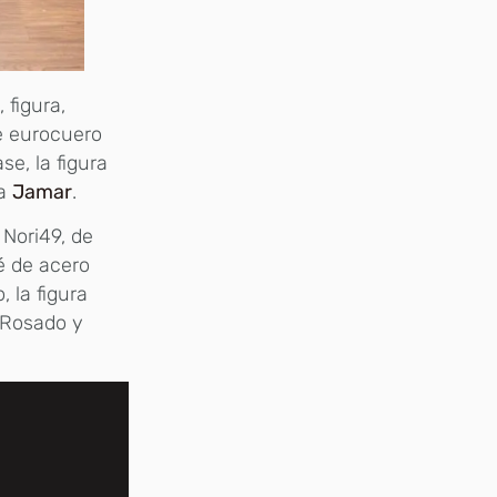
 figura,
e eurocuero
se, la figura
ía
Jamar
.
 Nori49, de
fé de acero
o, la figura
 Rosado y