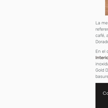
La mes
refere
café, 
Dorado
En el 
Interi
inoxid
Gold D
basure
Co