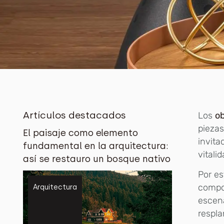
Artículos destacados
Los
ob
piezas
El paisaje como elemento
invita
fundamental en la arquitectura:
vitali
así se restauro un bosque nativo
Por es
compon
Arquitectura
escen
respla