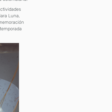
actividades
lara Luna,
nmemoración
a temporada