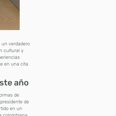
o un verdadero
 cultural y
eriencias
te en una cita
este año
formas de
 presidente de
rtido en un
ura colombiana.