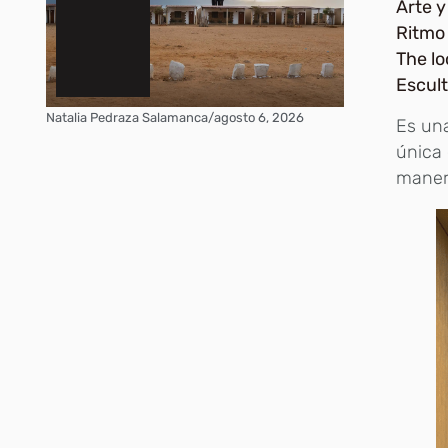
Arte 
Ritmo
The l
Escul
Natalia Pedraza Salamanca
/
agosto 6, 2026
Es una
única 
maner