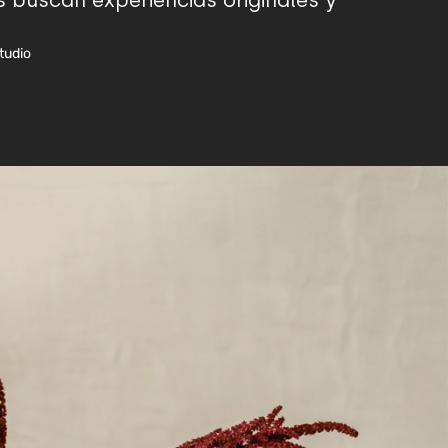
s buscan experiencias originales y
tudio