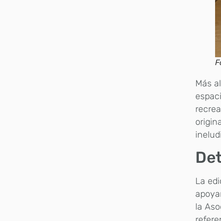
F
Más al
espaci
recre
origin
inelud
Det
La edi
apoyar
la Aso
refere