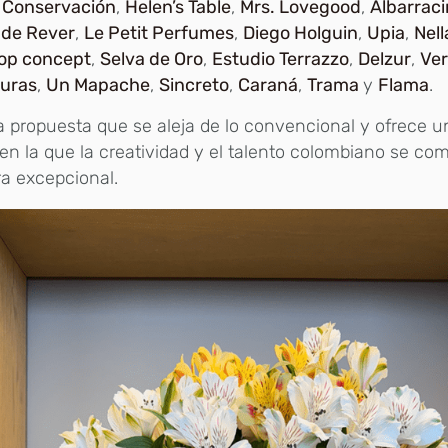
y Conservación
,
Helen’s Table
,
Mrs. Lovegood
,
Albarraci
 de Rever
,
Le Petit Perfumes
,
Diego Holguin
,
Upia
,
Nel
oop concept
,
Selva de Oro
,
Estudio Terrazzo
,
Delzur
,
Ver
turas
,
Un Mapache
,
Sincreto
,
Caraná
,
Trama
y
Flama
.
 propuesta que se aleja de lo convencional y ofrece u
en la que la creatividad y el talento colombiano se co
a excepcional.