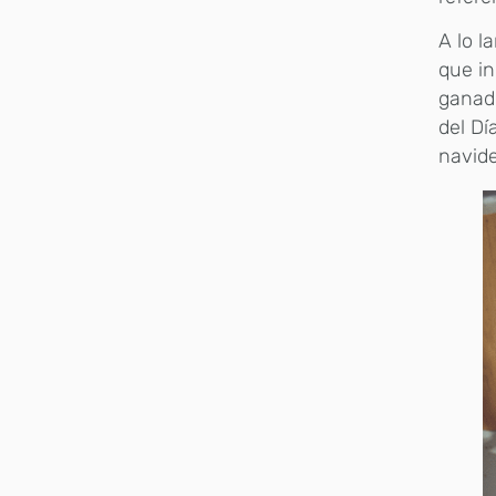
A lo l
que in
ganad
del Dí
navid