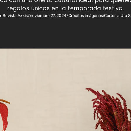
co con una oferta cultural ideal para quiene
regalos únicos en la temporada festiva.
r:
Revista Axxis
/
noviembre 27, 2024
/
Créditos imágenes:
Cortesía Ura S