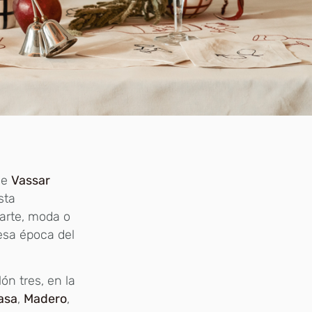
de
Vassar
sta
 arte, moda o
esa época del
n tres, en la
asa
,
Madero
,