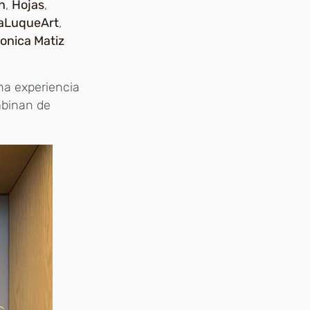
n
,
Hojas
,
laLuqueArt
,
onica Matiz
na experiencia
mbinan de