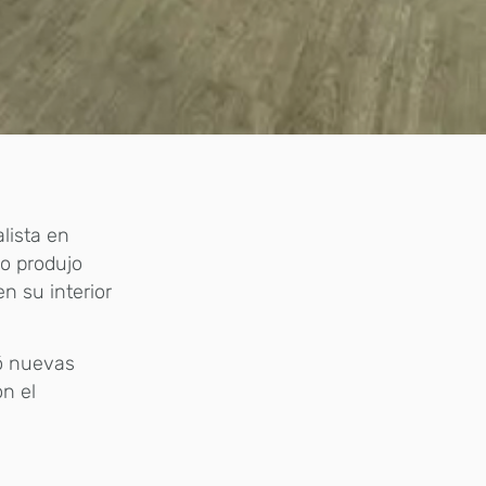
lista en
do produjo
n su interior
nó nuevas
on el