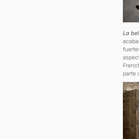
La bel
acabad
fuerte
aspect
Frenc
parte 