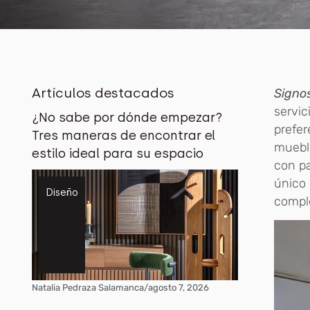
Artículos destacados
Signo
servic
¿No sabe por dónde empezar?
prefe
Tres maneras de encontrar el
mueble
estilo ideal para su espacio
con pa
único 
Diseño
comple
Natalia Pedraza Salamanca
/
agosto 7, 2026