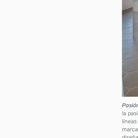
Pasión
la pas
líneas
marc
diseñ