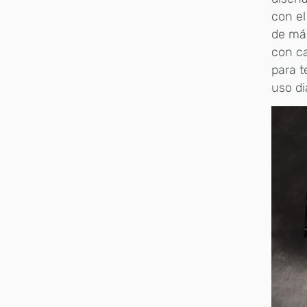
con el
de már
con c
para t
uso di