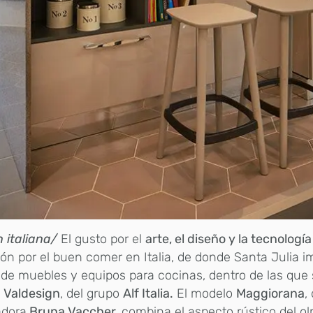
 italiana/
El gusto por el
arte, el diseño y la tecnología
ión por el buen comer en Italia, de donde Santa Julia i
 de muebles y equipos para cocinas, dentro de las que 
a
Valdesign
, del grupo
Alf Italia.
El modelo
Maggiorana
,
adora
Bruna Vaccher,
combina el aspecto rústico del ol