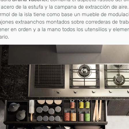
 acero de la estufa y la campana de extracción de aire.
mol de la isla tiene como base un mueble de modulaci
ajones extraanchos montados sobre correderas de trab
ener en orden y a la mano todos los utensilios y elemen
ario.