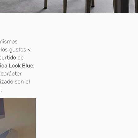
 mismos
 los gustos y
surtido de
ica Look Blue
,
 carácter
izado son el
.