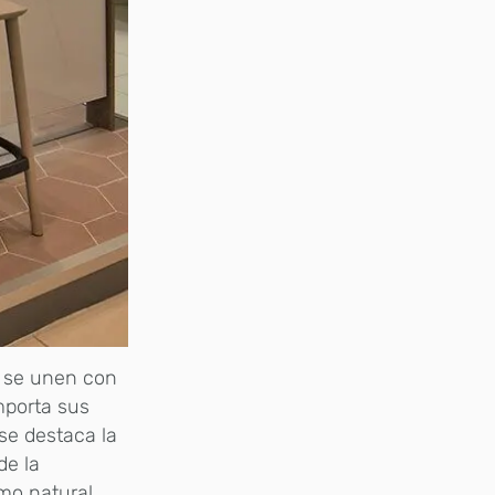
se unen con
mporta sus
se destaca la
 de la
mo natural