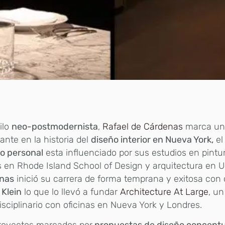
ilo
neo-postmodernista
,
Rafael de Cárdenas
marca un 
ante en la historia del
diseño interior en Nueva York,
el
lo personal
esta influenciado por sus estudios en pintu
 en Rhode Island School of Design y arquitectura en 
nas
inició su carrera de forma temprana y exitosa con
 Klein
lo que lo llevó a fundar
Architecture At Large
, un
isciplinario con oficinas en Nueva York y Londres.
royectos marcados por
propuestas de diseño conceptu