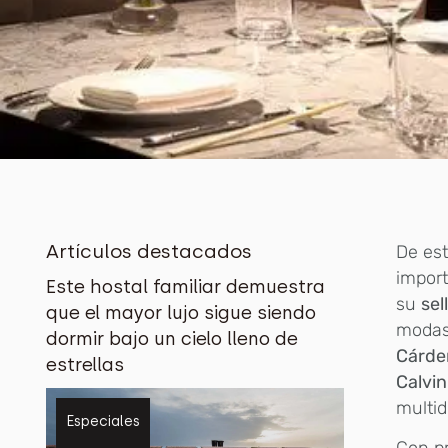
Artículos destacados
De est
import
Este hostal familiar demuestra
su
sel
que el mayor lujo sigue siendo
modas
dormir bajo un cielo lleno de
Cárde
estrellas
Calvin
multid
Especiales
Con p