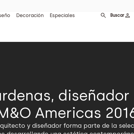
seño
Decoración
Especiales
Buscar
árdenas, diseñador 
M&O Americas 201
uitecto y diseñador forma parte de la selecta