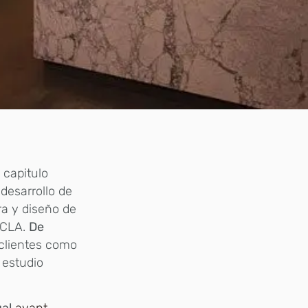
capitulo
 desarrollo de
ra y diseño de
UCLA.
De
 clientes como
 estudio
al
avant-