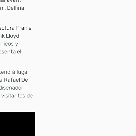
ni, Delfina
ctura Prairie
k Lloyd
únicos y
esenta el
endrá lugar
 a
Rafael De
 diseñador
visitantes de