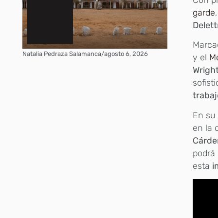
garde
Delett
Marca
Natalia Pedraza Salamanca
/
agosto 6, 2026
y el
M
Wrigh
sofist
trabaj
En su
en la 
Cárde
podrá 
esta
i