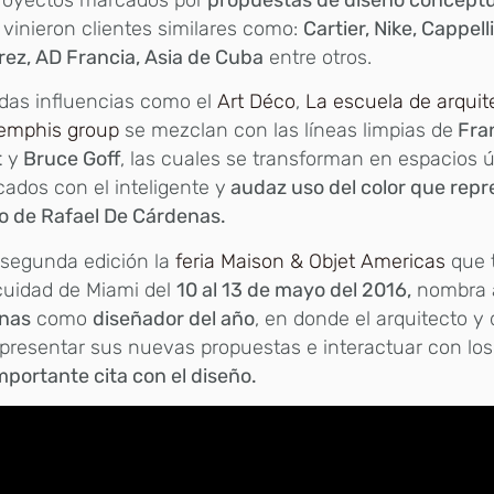
, vinieron clientes similares como:
Cartier, Nike, Cappelli
rez, AD Francia, Asia de Cuba
entre otros.
das influencias como el
Art Déco
,
La escuela de arquite
emphis group
se mezclan con las líneas limpias de
Fran
t
y
Bruce Goff
, las cuales se transforman en espacios 
icados con el inteligente y
audaz uso del color que repr
o de Rafael De Cárdenas.
 segunda edición la
feria Maison & Objet Americas
que t
cuidad de Miami del
10 al 13 de mayo del 2016,
nombra
nas
como
diseñador del año
, en donde el arquitecto y
presentar sus nuevas propuestas e interactuar con los 
mportante cita con el diseño.