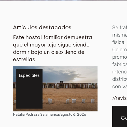
Artículos destacados
Se tra
misma 
Este hostal familiar demuestra
física
que el mayor lujo sigue siendo
Colomb
dormir bajo un cielo lleno de
promoc
estrellas
fabric
interi
Especiales
distri
con va
//revi
Natalia Pedraza Salamanca
/
agosto 6, 2026
Co