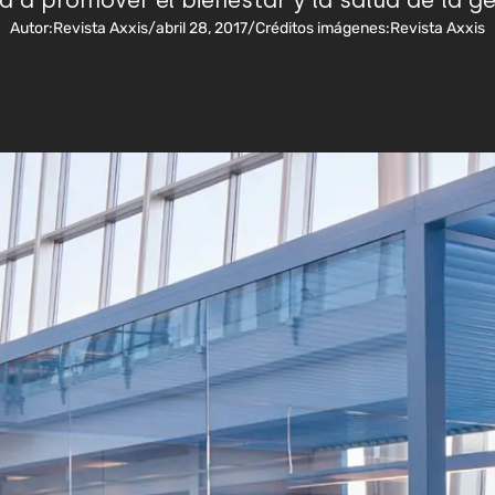
da a promover el bienestar y la salud de la g
Autor:
Revista Axxis
/
abril 28, 2017
/
Créditos imágenes:
Revista Axxis