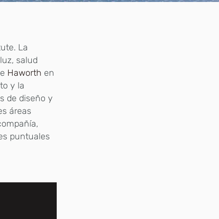
tute. La
luz, salud
de
Haworth
en
to y la
es de diseño y
es áreas
 compañía,
es puntuales