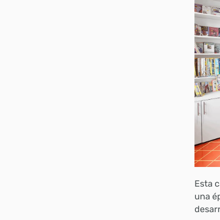
Esta c
una ép
desarr