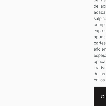
de mad
de lad
acabad
salpic
compos
expres
apuest
partes
eficie
espejo
óptica
inadve
de las
brillo
Co