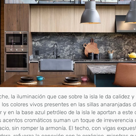
he, la iluminación que cae sobre la isla le da calidez y
, los colores vivos presentes en las sillas anaranjadas
ar y en la base azul petróleo de la isla le aportan a este 
s acentos cromáticos suman un toque de irreverencia
acio, sin romper la armonía. El techo, con vigas expues