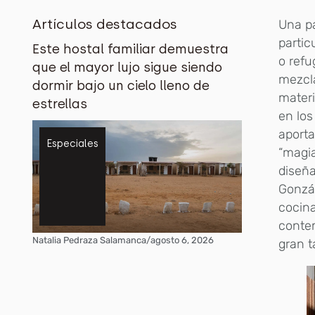
Artículos destacados
Una pa
partic
Este hostal familiar demuestra
o refu
que el mayor lujo sigue siendo
mezcla
dormir bajo un cielo lleno de
materi
estrellas
en los
aporta
Especiales
“magia
diseña
Gonzá
cocina
contem
Natalia Pedraza Salamanca
/
agosto 6, 2026
gran t