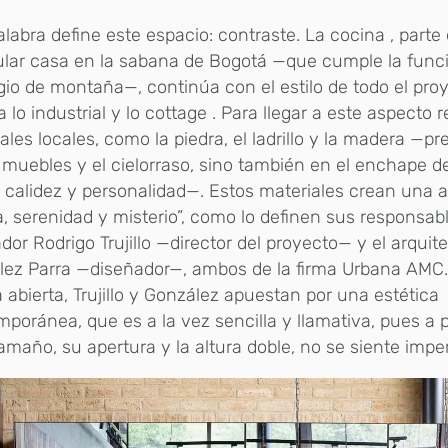
labra define este espacio: contraste. La cocina , parte
ular casa en la sabana de Bogotá —que cumple la fun
gio de montaña—, continúa con el estilo de todo el pro
 lo industrial y lo cottage . Para llegar a este aspecto 
ales locales, como la piedra, el ladrillo y la madera —p
 muebles y el cielorraso, sino también en el enchape de
 calidez y personalidad—. Estos materiales crean una 
, serenidad y misterio”, como lo definen sus responsabl
dor Rodrigo Trujillo —director del proyecto— y el arqui
lez Parra —diseñador—, ambos de la firma Urbana AMC.
 abierta, Trujillo y González apuestan por una estética
poránea, que es a la vez sencilla y llamativa, pues a 
amaño, su apertura y la altura doble, no se siente impe