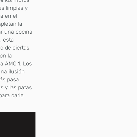
ue los muros
as limpias y
a en el
pletan la
ar una cocina
, esta
co de ciertas
on la
na AMC 1. Los
na ilusión
zás pasa
os y las patas
para darle