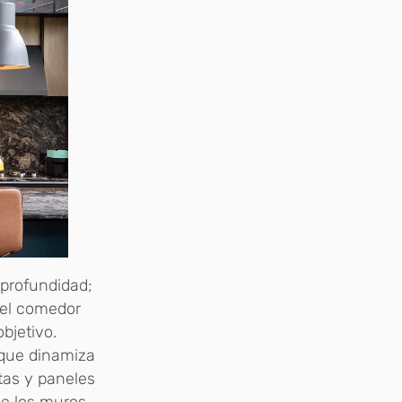
 profundidad;
 del comedor
objetivo.
 que dinamiza
tas y paneles