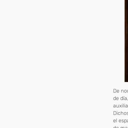
De noc
de día
auxili
Dicho
el esp